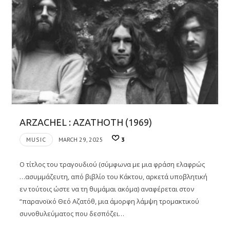
ARZACHEL : AZATHOTH (1969)
MUSIC
MARCH 29, 2025
3
Ο τίτλος του τραγουδιού (σύμφωνα με μια φράση ελαφρώς
…ασυμμάζευτη, από βιβλίο του Κάκτου, αρκετά υποβλητική
εν τούτοις ώστε να τη θυμάμαι ακόμα) αναφέρεται στον
“παρανοϊκό Θεό Αζατόθ, μια άμορφη λάμψη τρομακτικού
συνοθυλεύματος που δεσπόζει…