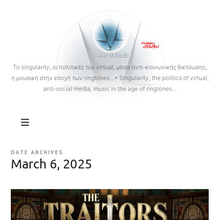
OANNES
To singularity, οι πολιτικές του virtual, μέσα αντι-κοινωνικής δικτύωσης,
η μουσική στην εποχή των ringtones…• Singularity, the politics of virtual,
anti-social media, music in the age of ringtones…
DATE ARCHIVES
March 6, 2025