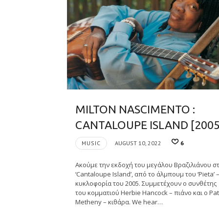
MILTON NASCIMENTO :
CANTALOUPE ISLAND [2005
MUSIC
AUGUST 10, 2022
6
Ακούμε την εκδοχή του μεγάλου Βραζιλιάνου σ
‘Cantaloupe Island’, από το άλμπουμ του ‘Pieta’ 
κυκλοφορία του 2005. Συμμετέχουν ο συνθέτης
του κομματιού Herbie Hancock – πιάνο και ο Pat
Metheny – κιθάρα. We hear…