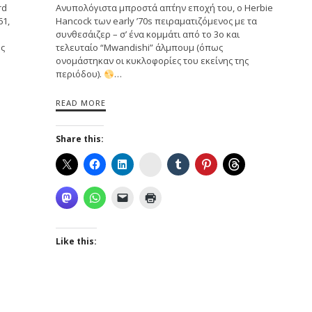
rd
Ανυπολόγιστα μπροστά απ΄την εποχή του, o Herbie
61,
Hancock των early ’70s πειραματιζόμενος με τα
συνθεσάιζερ – σ’ ένα κομμάτι από το 3ο και
ος
τελευταίο “Mwandishi” άλμπουμ (όπως
ονομάστηκαν οι κυκλοφορίες του εκείνης της
περιόδου).
…
READ MORE
Share this:
Instagram
Like this: