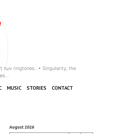
ή των ringtones…• Singularity, the
ones…
C
MUSIC
STORIES
CONTACT
August 2026