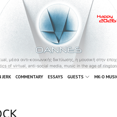
OANNES
virtual, μέσα αντι-κοινωνικής δικτύωσης, η μουσική στην εποχ
tics of virtual, anti-social media, music in the age of ringt
 JERK
COMMENTARY
ESSAYS
GUESTS
MK-O MUSI
OCK