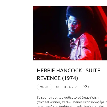
HERBIE HANCOCK : SUITE
REVENGE (1974)
MUSIC
OCTOBER 6, 2025
3
Το soundtrack του αυθεντικού Death Wish
(Michael Winner, 1974 – Charles Bronson) φέρει 
υπογραφή του Herbie Hancock. Ακούμε το Suite