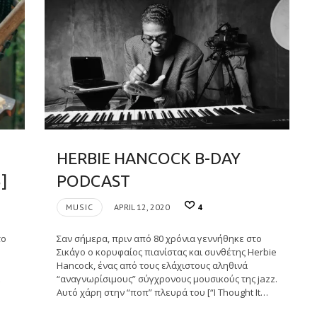
HERBIE HANCOCK B-DAY
]
PODCAST
MUSIC
APRIL 12, 2020
4
το
Σαν σήμερα, πριν από 80 χρόνια γεννήθηκε στο
–
Σικάγο ο κορυφαίος πιανίστας και συνθέτης Herbie
Hancock, ένας από τους ελάχιστους αληθινά
“αναγνωρίσιμους” σύγχρονους μουσικούς της jazz.
Αυτό χάρη στην “ποπ” πλευρά του [“I Thought It…