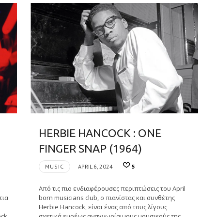
HERBIE HANCOCK : ONE
FINGER SNAP (1964)
MUSIC
APRIL 6, 2024
5
Από τις πιο ενδιαφέρουσες περιπτώσεις του April
τια
born musicians club, ο πιανίστας και συνθέτης
Herbie Hancock, είναι ένας από τους λίγους
ock
σχετικά ευρέως αναγνωρίσιμους μουσικούς της