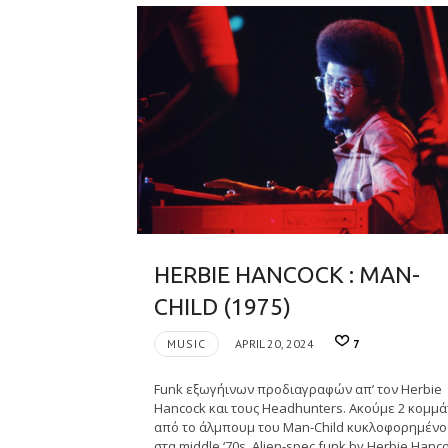
HERBIE HANCOCK : MAN-
CHILD (1975)
MUSIC
APRIL 20, 2024
7
Funk εξωγήινων προδιαγραφών απ’ τον Herbie
Hancock και τους Headhunters. Ακούμε 2 κομμά
από το άλμπουμ του Man-Child κυκλοφορημένο
στα middle ‘70s. Alien-spec funk by Herbie Hanc