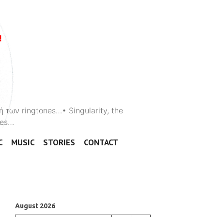
ή των ringtones…• Singularity, the
ones…
C
MUSIC
STORIES
CONTACT
August 2026