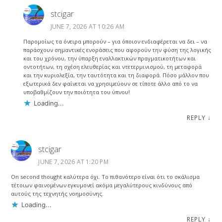
stcigar
JUNE 7, 2026 AT 10:26 AM
Παρομοίως τα όνειρα μπορούν – για όποιον ενδιαφέρεται να δει – να
παράσχουν σημαντικές ενοράσεις που αφορούν την φύση της λογικής
και του χρόνου, την ύπαρξη εναλλακτικών πραγματικοτήτων και
οντοτήτων, τη σχέση ελευθερίας και ντετερμινισμού, τη μεταφορά
και την κυριολεξία, την ταυτότητα και τη διαφορά. Πόσο μάλλον που
εξωτερικά δεν φαίνεται να χρησιμεύουν σε τίποτε άλλο από το να
υποβαθμίζουν την ποιότητα του ύπνου!
Loading...
REPLY
↓
stcigar
JUNE 7, 2026 AT 1:20 PM
On second thought καλύτερα όχι. Το πιθανότερο είναι ότι το σκάλισμα
τέτοιων φαινομένων εγκυμονεί ακόμα μεγαλύτερους κινδύνους από
αυτούς της τεχνητής νοημοσύνης.
Loading...
REPLY
↓