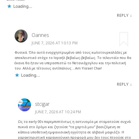
Loading...
REPLY
↓
Oannes
JUNE 7, 2026 AT 10:13 PM
Φυσικά. Όλο αυτό ενορχηστρωμένο από τους κωλοτουρκαλάδες με
αποκλειστικό στόχο το Ισραήλ βεβαίως-βεβαίως. Το τελευταίο που θα
έκανα θα ήταν να υπερασπιστώ το Νετανιάχογλου και την πολιτική
του. Αλλά με τέτοιους αντίπαλους …Am Yisrael Chai!
Loading...
REPLY
↓
stcigar
JUNE 7, 2026 AT 10:24 PM
Ως τα early 00s παρεμπιπτόντως η αστυνομία με σταματούσε συχνά
πυκνά στο δρόμο και ζητούσε “τα χαρτιά μου” βασιζόμενη σε
κάποια υποθετική εμφανισιακή εγγύτητα σε αλβανό μαφιόζο. Η
χαρακτηριστική καραγκούνικη προφορά μου δεν τους πτοούσε στο