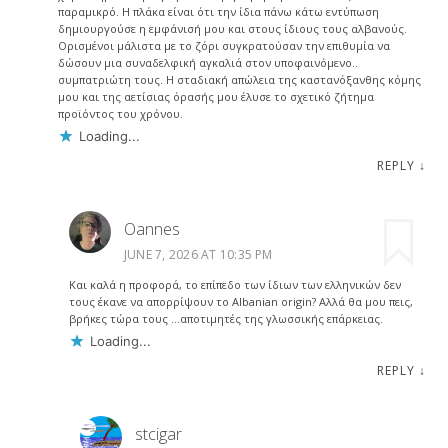
παραμικρό. Η πλάκα είναι ότι την ίδια πάνω κάτω εντύπωση
δημιουργούσε η εμφάνισή μου και στους ίδιους τους αλβανούς.
Ορισμένοι μάλιστα με το ζόρι συγκρατούσαν την επιθυμία να
δώσουν μια συναδελφική αγκαλιά στον υποφαινόμενο..
συμπατριώτη τους. Η σταδιακή απώλεια της καστανόξανθης κόμης
μου και της αετίσιας όρασής μου έλυσε το σχετικό ζήτημα
προϊόντος του χρόνου.
Loading...
REPLY
↓
Oannes
JUNE 7, 2026 AT 10:35 PM
Και καλά η προφορά, το επίπεδο των ίδιων των ελληνικών δεν
τους έκανε να απορρίψουν το Albanian origin? Αλλά θα μου πεις,
βρήκες τώρα τους …αποτιμητές της γλωσσικής επάρκειας.
Loading...
REPLY
↓
stcigar