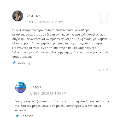
Oannes
JUNE 7, 2026 AT 1:31 PM
Σε ό,τι αφορά το “προμήνυμα” συνειδητοποιώ εν πλήρει
μεγαλοπρεπεία ότι αυτή δεν ήταν η πρώτη φορά αλληλουχίας των
συγκεκριμένων γεγονότων (εμφάνιση λέξης => εμφάνιση φαινομένου),
αλλά η τρίτη. Για να μην προχωρήσω σε …αχαρτογράφητα νερά
εισάγοντας στην εξίσωση τη συζήτηση που κάναμε πριν περί
“γλωσσοπαιγνίων”, μαγικοτελετουργικής χρήσεως των λέξεων και δε
συμμαζεύεται.
Loading...
REPLY
↓
stcigar
JUNE 7, 2026 AT 1:35 PM
Ίσως πρέπει να ξανασκεφτούμε την προτροπή του Βιτγκενστάιν ότι
για όσα δεν μπορεί κανείς να μιλάει, καλύτερα είναι τελικά να
σωπαίνει.
Loading...