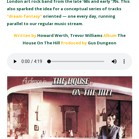
London art rock band from the late ‘60s and early ‘70s. This
also sparked the idea for a conceptual series of tracks
“dream-fantasy”
oriented — one every day, running
parallel to our regular music stream.
Written
by
Howard Werth, Trevor Williams
Album
The
House On The Hill
Produced by
Gus Dungeon