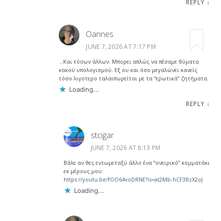
REPLY
↓
Oannes
JUNE 7, 2026 AT 7:17 PM
…Και τόσων άλλων. Μπορει απλώς να πέσαμε θύματα
κακού υπολογισμού. Εξ ου και όσο μεγαλώνει κανείς
τόσο λιγοτερο ταλαιπωρείται με τα “ερωτικά” ζητήματα.
Loading...
REPLY
↓
stcigar
JUNE 7, 2026 AT 8:13 PM
Βάλε αν θες εντωμεταξύ άλλο ένα “ονειρικό” κομματάκι
εκ μέρους μου:
https://youtu.be/fOO64voDRNE?is=at2Mb-hCF3BzX2oJ
Loading...