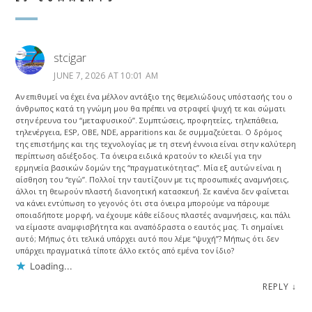
stcigar
JUNE 7, 2026 AT 10:01 AM
Αν επιθυμεί να έχει ένα μέλλον αντάξιο της θεμελιώδους υπόστασής του ο
άνθρωπος κατά τη γνώμη μου θα πρέπει να στραφεί ψυχή τε και σώματι
στην έρευνα του “μεταφυσικού”. Συμπτώσεις, προφητείες, τηλεπάθεια,
τηλενέργεια, ESP, OBE, NDE, apparitions και δε συμμαζεύεται. Ο δρόμος
της επιστήμης και της τεχνολογίας με τη στενή έννοια είναι στην καλύτερη
περίπτωση αδιέξοδος. Τα όνειρα ειδικά κρατούν το κλειδί για την
ερμηνεία βασικών δομών της “πραγματικότητας”. Μία εξ αυτών είναι η
αίσθηση του “εγώ”. Πολλοί την ταυτίζουν με τις προσωπικές αναμνήσεις,
άλλοι τη θεωρούν πλαστή διανοητική κατασκευή. Σε κανένα δεν φαίνεται
να κάνει εντύπωση το γεγονός ότι στα όνειρα μπορούμε να πάρουμε
οποιαδήποτε μορφή, να έχουμε κάθε είδους πλαστές αναμνήσεις, και πάλι
να είμαστε αναμφισβήτητα και αναπόδραστα ο εαυτός μας. Τι σημαίνει
αυτό; Μήπως ότι τελικά υπάρχει αυτό που λέμε “ψυχή”? Μήπως ότι δεν
υπάρχει πραγματικά τίποτε άλλο εκτός από εμένα τον ίδιο?
Loading...
REPLY
↓