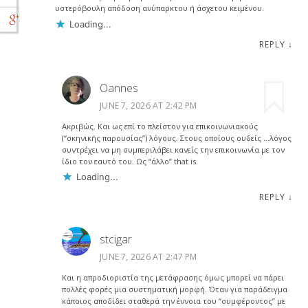
υστερόβουλη απόδοση ανύπαρκτου ή άσχετου κειμένου.
Loading...
REPLY
↓
Oannes
JUNE 7, 2026 AT 2:42 PM
Ακριβώς. Και ως επί το πλείστον για επικοινωνιακούς
(“σκηνικής παρουσίας”) λόγους. Στους οποίους ουδείς …λόγος
συντρέχει να μη συμπεριλάβει κανείς την επικοινωνία με τον
ίδιο τον εαυτό του. Ως “άλλο” that is.
Loading...
REPLY
↓
stcigar
JUNE 7, 2026 AT 2:47 PM
Και η απροδιοριστία της μετάφρασης όμως μπορεί να πάρει
πολλές φορές μια συστηματική μορφή. Όταν για παράδειγμα
κάποιος αποδίδει σταθερά την έννοια του “συμφέροντος” με