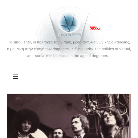
OANNES
To singularity, οι πολιτικές του virtual, μέσα αντι-κοινωνικής δικτύωσης,
η μουσική στην εποχή των ringtones…• Singularity, the politics of virtual,
anti-social media, music in the age of ringtones…