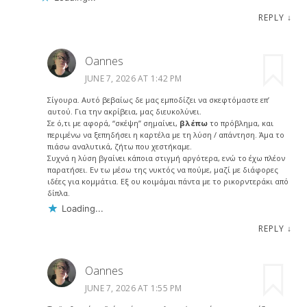
REPLY
↓
Oannes
JUNE 7, 2026 AT 1:42 PM
Σίγουρα. Αυτό βεβαίως δε μας εμποδίζει να σκεφτόμαστε επ’
αυτού. Για την ακρίβεια, μας διευκολύνει.
Σε ό,τι με αφορά, “σκέψη” σημαίνει,
βλέπω
το πρόβλημα, και
περιμένω να ξεπηδήσει η καρτέλα με τη λύση / απάντηση. Άμα το
πιάσω αναλυτικά, ζήτω που χεστήκαμε.
Συχνά η λύση βγαίνει κάποια στιγμή αργότερα, ενώ το έχω πλέον
παρατήσει. Εν τω μέσω της νυκτός να πούμε, μαζί με διάφορες
ιδέες για κομμάτια. Εξ ου κοιμάμαι πάντα με το ρικορντεράκι από
δίπλα.
Loading...
REPLY
↓
Oannes
JUNE 7, 2026 AT 1:55 PM