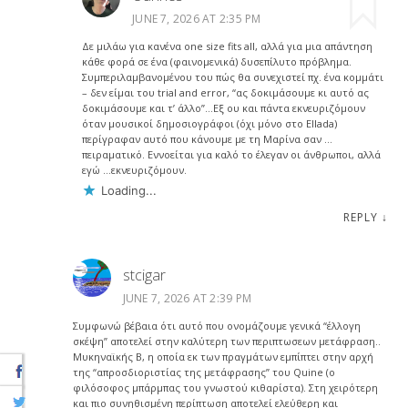
JUNE 7, 2026 AT 2:35 PM
Δε μιλάω για κανένα one size fits all, αλλά για μια απάντηση
κάθε φορά σε ένα (φαινομενικά) δυσεπίλυτο πρόβλημα.
Συμπεριλαμβανομένου του πώς θα συνεχιστεί πχ. ένα κομμάτι
– δεν είμαι του trial and error, “ας δοκιμάσουμε κι αυτό ας
δοκιμάσουμε και τ’ άλλο”…Εξ ου και πάντα εκνευριζόμουν
όταν μουσικοί δημοσιογράφοι (όχι μόνο στο Ellada)
περίγραφαν αυτό που κάνουμε με τη Μαρίνα σαν …
πειραματικό. Εννοείται για καλό το έλεγαν οι άνθρωποι, αλλά
εγώ …εκνευριζόμουν.
Loading...
REPLY
↓
stcigar
JUNE 7, 2026 AT 2:39 PM
Συμφωνώ βέβαια ότι αυτό που ονομάζουμε γενικά “έλλογη
σκέψη” αποτελεί στην καλύτερη των περιπτωσεων μετάφραση..
Μυκηναϊκής Β, η οποία εκ των πραγμάτων εμπίπτει στην αρχή
της “απροσδιοριστίας της μετάφρασης” του Quine (ο
φιλόσοφος μπάρμπας του γνωστού κιθαρίστα). Στη χειρότερη
και πιο συνηθισμένη περίπτωση αποτελεί ελεύθερη και