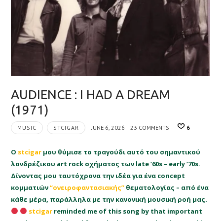
AUDIENCE : I HAD A DREAM
(1971)
MUSIC
STCIGAR
JUNE 6, 2026
23 COMMENTS
6
Ο
stcigar
μου θύμισε το τραγούδι αυτό του σημαντικού
λονδρέζικου art rock σχήματος των late ‘60s – early ‘70s.
Δίνοντας μου ταυτόχρονα την ιδέα για ένα concept
κομματιών
“ονειροφαντασιακής”
θεματολογίας – από ένα
κάθε μέρα, παράλληλα με την κανονική μουσική ροή μας.
stcigar
reminded me of this song by that important