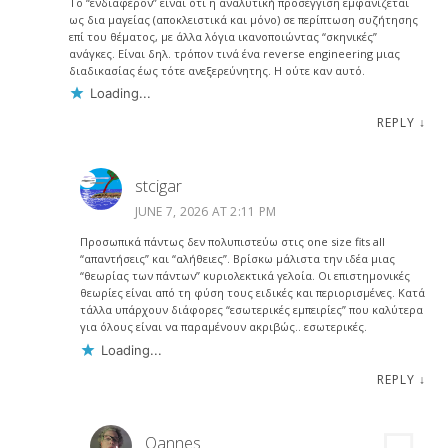
Το “ενδιαφέρον” είναι ότι η αναλυτική προσέγγιση εμφανίζεται
ως δια μαγείας (αποκλειστικά και μόνο) σε περίπτωση συζήτησης
επί του θέματος, με άλλα λόγια ικανοποιώντας “σκηνικές”
ανάγκες. Είναι δηλ. τρόπον τινά ένα reverse engineering μιας
διαδικασίας έως τότε ανεξερεύνητης. Η ούτε καν αυτό.
Loading...
REPLY
↓
stcigar
JUNE 7, 2026 AT 2:11 PM
Προσωπικά πάντως δεν πολυπιστεύω στις one size fits all
“απαντήσεις” και “αλήθειες”. Βρίσκω μάλιστα την ιδέα μιας
“θεωρίας των πάντων” κυριολεκτικά γελοία. Οι επιστημονικές
θεωρίες είναι από τη φύση τους ειδικές και περιορισμένες. Κατά
τάλλα υπάρχουν διάφορες “εσωτερικές εμπειρίες” που καλύτερα
για όλους είναι να παραμένουν ακριβώς.. εσωτερικές.
Loading...
REPLY
↓
Oannes