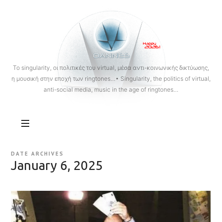
OANNES
To singularity, οι πολιτικές του virtual, μέσα αντι-κοινωνικής δικτύωσης,
η μουσική στην εποχή των ringtones…• Singularity, the politics of virtual,
anti-social media, music in the age of ringtones…
DATE ARCHIVES
January 6, 2025