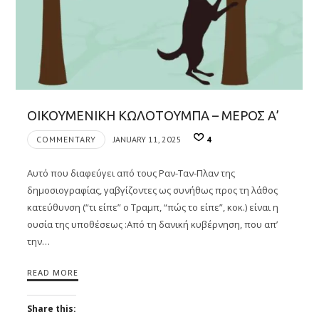
ΟΙΚΟΥΜΕΝΙΚΗ ΚΩΛΟΤΟΥΜΠΑ – ΜΕΡΟΣ Α’
COMMENTARY
JANUARY 11, 2025
4
Αυτό που διαφεύγει από τους Ραν-Ταν-Πλαν της
δημοσιογραφίας, γαβγίζοντες ως συνήθως προς τη λάθος
κατεύθυνση (“τι είπε” ο Τραμπ, “πώς το είπε”, κοκ.) είναι η
ουσία της υποθέσεως :Από τη δανική κυβέρνηση, που απ’
την…
READ MORE
Share this: