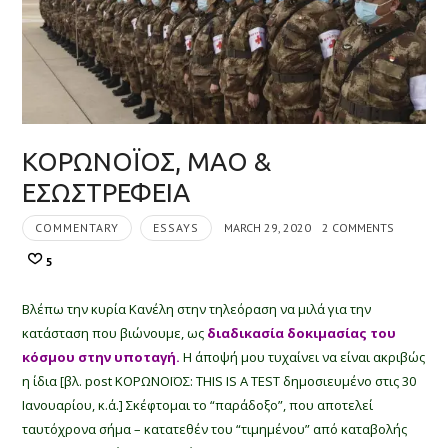
ΚΟΡΩΝΟΪΟΣ, ΜΑΟ &
ΕΣΩΣΤΡΕΦΕΙΑ
COMMENTARY
ESSAYS
MARCH 29, 2020
2 COMMENTS
5
Βλέπω την κυρία Κανέλη στην τηλεόραση να μιλά για την
κατάσταση που βιώνουμε, ως
διαδικασία δοκιμασίας του
κόσμου στην υποταγή.
Η άποψή μου τυχαίνει να είναι ακριβώς
η ίδια [βλ. post ΚΟΡΩΝΟΪΟΣ: THIS IS A TEST δημοσιευμένο στις 30
Ιανουαρίου, κ.ά.] Σκέφτομαι το “παράδοξο”, που αποτελεί
ταυτόχρονα σήμα – κατατεθέν του “τιμημένου” από καταβολής