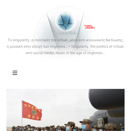
OANNES
To singularity, οι πολιτικές του virtual, μέσα αντι-κοινωνικής δικτύωσης,
η μουσική στην εποχή των ringtones…• Singularity, the politics of virtual,
anti-social media, music in the age of ringtones…