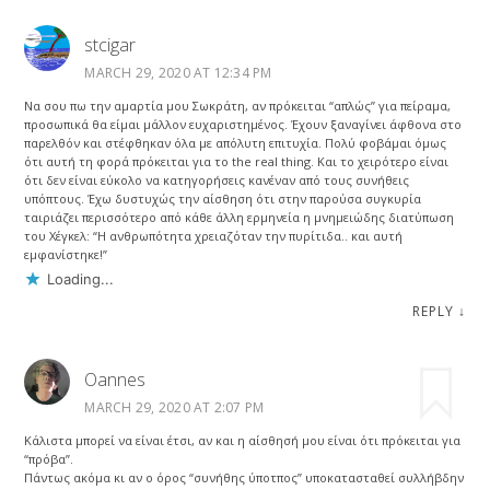
stcigar
MARCH 29, 2020 AT 12:34 PM
Να σου πω την αμαρτία μου Σωκράτη, αν πρόκειται “απλώς” για πείραμα,
προσωπικά θα είμαι μάλλον ευχαριστημένος. Έχουν ξαναγίνει άφθονα στο
παρελθόν και στέφθηκαν όλα με απόλυτη επιτυχία. Πολύ φοβάμαι όμως
ότι αυτή τη φορά πρόκειται για το the real thing. Και το χειρότερο είναι
ότι δεν είναι εύκολο να κατηγορήσεις κανέναν από τους συνήθεις
υπόπτους. Έχω δυστυχώς την αίσθηση ότι στην παρούσα συγκυρία
ταιριάζει περισσότερο από κάθε άλλη ερμηνεία η μνημειώδης διατύπωση
του Χέγκελ: “Η ανθρωπότητα χρειαζόταν την πυρίτιδα.. και αυτή
εμφανίστηκε!”
Loading...
REPLY
↓
Oannes
MARCH 29, 2020 AT 2:07 PM
Κάλιστα μπορεί να είναι έτσι, αν και η αίσθησή μου είναι ότι πρόκειται για
“πρόβα”.
Πάντως ακόμα κι αν ο όρος “συνήθης ύποτπος” υποκατασταθεί συλλήβδην