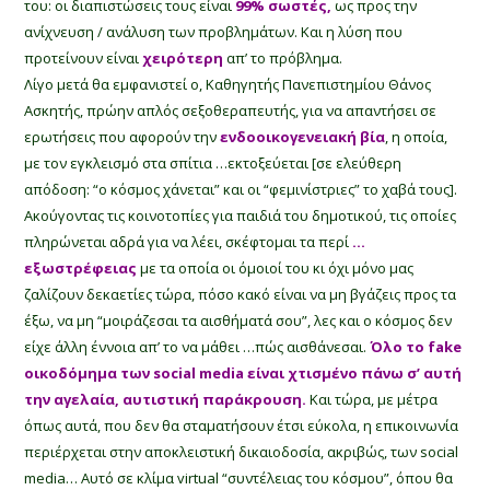
του: οι διαπιστώσεις τους είναι
99% σωστές,
ως προς την
ανίχνευση / ανάλυση των προβλημάτων. Και η λύση που
προτείνουν είναι
χειρότερη
απ’ το πρόβλημα.
Λίγο μετά θα εμφανιστεί ο, Καθηγητής Πανεπιστημίου Θάνος
Ασκητής, πρώην απλός σεξοθεραπευτής, για να απαντήσει σε
ερωτήσεις που αφορούν την
ενδοοικογενειακή βία
, η
οποία,
με τον εγκλεισμό στα σπίτια …εκτοξεύεται [σε ελεύθερη
απόδοση: “ο κόσμος χάνεται” και οι “φεμινίστριες” το χαβά τους].
Ακούγοντας τις κοινοτοπίες για παιδιά του δημοτικού, τις οποίες
πληρώνεται αδρά για να λέει, σκέφτομαι τα περί
…
εξωστρέφειας
με τα οποία οι όμοιοί του κι όχι μόνο μας
ζαλίζουν δεκαετίες τώρα, πόσο κακό είναι να μη βγάζεις προς τα
έξω, να μη “μοιράζεσαι τα αισθήματά σου”, λες και ο κόσμος δεν
είχε άλλη έννοια απ’ το να μάθει …πώς αισθάνεσαι.
Όλο το fake
οικοδόμημα των social media είναι χτισμένο πάνω σ’ αυτή
την αγελαία, αυτιστική παράκρουση.
Και τώρα, με μέτρα
όπως αυτά, που δεν θα σταματήσουν έτσι εύκολα, η επικοινωνία
περιέρχεται στην αποκλειστική δικαιοδοσία, ακριβώς, των social
media… Αυτό σε κλίμα virtual “συντέλειας του κόσμου”, όπου θα