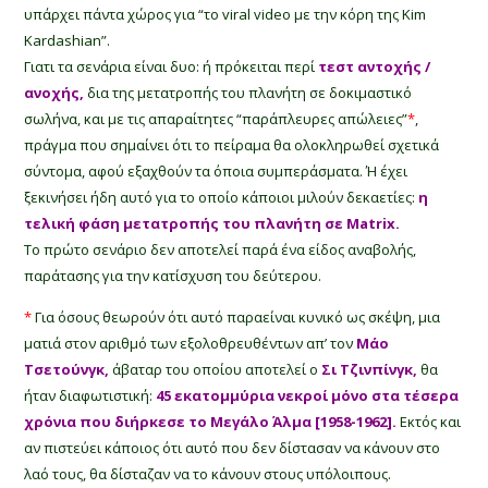
υπάρχει πάντα χώρος για “το viral video με την κόρη της Kim
Kardashian”.
Γιατι τα σενάρια είναι δυο: ή πρόκειται περί
τεστ αντοχής /
ανοχής,
δια της μετατροπής του πλανήτη σε δοκιμαστικό
σωλήνα, και με τις απαραίτητες “παράπλευρες απώλειες”
*
,
πράγμα που σημαίνει ότι το πείραμα θα ολοκληρωθεί σχετικά
σύντομα, αφού εξαχθούν τα όποια συμπεράσματα. Ή έχει
ξεκινήσει ήδη αυτό για το οποίο κάποιοι μιλούν δεκαετίες:
η
τελική φάση μετατροπής του πλανήτη σε Matrix.
Το πρώτο σενάριο δεν αποτελεί παρά ένα είδος αναβολής,
παράτασης για την κατίσχυση του δεύτερου.
*
Για όσους θεωρούν ότι αυτό παραείναι κυνικό ως σκέψη, μια
ματιά στον αριθμό των εξολοθρευθέντων απ’ τον
Μάο
Τσετούνγκ,
άβαταρ του οποίου αποτελεί ο
Σι Τζινπίνγκ,
θα
ήταν διαφωτιστική:
45 εκατομμύρια νεκροί μόνο στα τέσερα
χρόνια που διήρκεσε το Μεγάλο Άλμα [1958-1962].
Εκτός και
αν πιστεύει κάποιος ότι αυτό που δεν δίστασαν να κάνουν στο
λαό τους, θα δίσταζαν να το κάνουν στους υπόλοιπους.