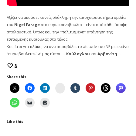
Αξίζει να ακούσει κανείς ολόκληρη την αποχαιρετιστήρια ομιλία
του
Nigel Farage
στο ευρωκοινοβούλιο – είναι από κάθε άποψη
απολαυστική. Όπως και την “πολιτισμένη” απάντηση της
τσιτωμένης κυριούλας στο τέλος.
Και, έτσι για πλάκα, να αντιπαραβάλει το attitude του NF με εκείνο
“ευρωβουλευτών” μας τύπου
…Κούλογλου
και
Αρβανίτη…
3
Share this:
Instagram
Like this: