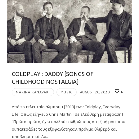
COLDPLAY : DADDY [SONGS OF
CHILDHOOD NOSTALGIA]
MARINA KANAVAKI
MUSIC
AUGUST 20, 2020
4
Από το τελευταίο άλμπουμ [2019] των Coldplay, Everyday
Life. Οπως εξηγεί ο Chris Martin: [σε ελεύθερη μετάφραση]
“Πρώτα πρώτα, έχω πολλούς ανθρώπους στη ζωή μου, που
οι πατεράδες τους εξαφανίστηκαν, πράγμα θλιβερό και
προβληματικό. Αν…