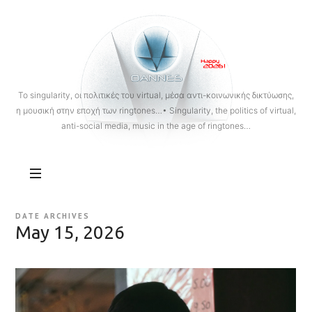
OANNES
To singularity, οι πολιτικές του virtual, μέσα αντι-κοινωνικής δικτύωσης,
η μουσική στην εποχή των ringtones…• Singularity, the politics of virtual,
anti-social media, music in the age of ringtones…
DATE ARCHIVES
May 15, 2026