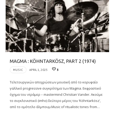
MAGMA : KÖHNTARKÖSZ, PART 2 (1974)
MUSIC
APRIL 1, 2025
3
Τελετουργικών αποχρώσεων μουσική από το κορυφαίο
γαλλικό progressive συγκρότημα των Magma. Εκφραστικό
όχημα του ντράμερ – mastermind Christian Vander. Ακούμε
το συγκλονιστικό (imho) δεύτερο μέρος του ‘Köhntarkösz‘,
από το ομότιτλο άλμπουμ.Music of ritualistic tones from…