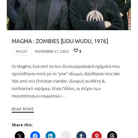
MAGMA : ZOMBIES [UDU WUDU, 1976]
MUSIC
NOVEMBER 27, 2020
3
Οι Magma, ένα από τα πιο ιδιοσυγκρασιακά σχήματα που
σχετίσθηκαν ποτέ με το “ροκ” ιδίωμα, ιδρύθηκαν στα late
’60s από τον Christian Vander, ιδιοφυή συνθέτη &
εκπληκτικό ντράμερ. Είναι Γάλλοι, οι στίχοι των
περισσότερων κομματιών…
READ MORE
Share this:
Instagram