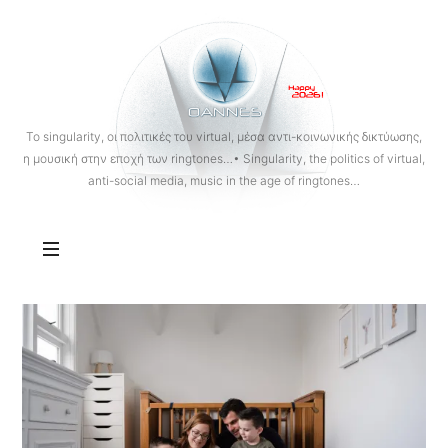
OANNES
To singularity, οι πολιτικές του virtual, μέσα αντι-κοινωνικής δικτύωσης,
η μουσική στην εποχή των ringtones…• Singularity, the politics of virtual,
anti-social media, music in the age of ringtones…