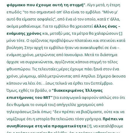
φάρμακο που έχουμε αυτή τη στιγμή”
. Λίγο μετά, η έτερη
επωδός: “το πιο σημαντικό απ’ όλα είναι το εμβόλιο. “Μόνο μ’
αυτό θα είμαστε ασφαλείς”, από ένα ιό τον οποίο, κατά τ’ άλλα,
ακόμα μαθαίνουμε. Για το εμβόλιο θα χρειαστεί
άλλος ένας –
ενάμισης χρόνος
και, μεταξύ μας, τα μέτρα θα χαλαρώσουν [;]
μόνο τότε. Ο ορίζοντας προβλέψεων πλαταίνει και στενεύει κατά
βούληση. Στην αρχή το εμβόλιο ήταν να ανακαλυφθεί σε ένα –
ενάμιση χρόνο, μετρώντας από Ιανουάριο. Μετά το διάστημα
άρχισε να συρρικνώνεται, αγγίζοντας κάποια στιγμή το τέλος
φθινοπώρου. Τις τελευταίες μέρες έχουμε πάει ξανά στον ένα
χρόνο, μίνιμουμ, αλλά μετρώνοντας από Απρίλιο. Σήμερα άκουσα
κάποιον να λέει ότι …ίσως τελικά να έρθει τον Σεπτέμβριο.
Όμως, εχθές το βράδυ, ο
“διακεκριμένος Έλληνας
επιστήμονας του MIT”
[τα εισαγωγικά αφορούν απλώς στο ότι
δεν θυμάμαι το ονομά του] απήγγελλε χρησμούς από
τηλεοράσεως Σκάι όπως: “δεν πρέπει να βιαζόμαστε, ούτε και να
νομίζουμε ότι η ιστορία θα τελειώσει τόσο γρήγορα.
Πρέπει να
συνηθίσουμε στη νέα πραγματικότητα
[:!], να καταλάβουμε