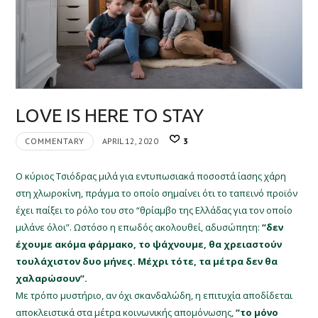
LOVE IS HERE TO STAY
COMMENTARY
APRIL 12, 2020
3
Ο κύριος Τσιόδρας μιλά για εντυπωσιακά ποσοστά ίασης χάρη
στη χλωροκίνη, πράγμα το οποίο σημαίνει ότι το ταπεινό προϊόν
έχει παίξει το ρόλο του στο “θρίαμβο της Ελλάδας για τον οποίο
μιλάνε όλοι”. Ωστόσο η επωδός ακολουθεί, αδυσώπητη:
“δεν
έχουμε ακόμα φάρμακο, το ψάχνουμε, θα χρειαστούν
τουλάχιστον δυο μήνες. Μέχρι τότε, τα μέτρα δεν θα
χαλαρώσουν”.
Με τρόπο μυστήριο, αν όχι σκανδαλώδη, η επιτυχία αποδίδεται
αποκλειστικά στα μέτρα κοινωνικής απομόνωσης,
“το μόνο