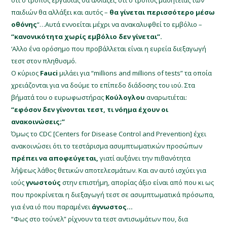
ότι ο τρόπος εργασίας θα αλλάξει, ότι ο τρόπος μαθητείας των
παιδιών θα αλλάξει και αυτός –
θα γίνεται περισσότερο μέσω
οθόνης
“…Αυτά εννοείται μέχρι να ανακαλυφθεί το εμβόλιο –
“κανονικότητα χωρίς εμβόλιο δεν γίνεται”.
‘Αλλο ένα ορόσημο που προβάλλεται είναι η ευρεία διεξαγωγή
τεστ στον πληθυσμό.
Ο κύριος
Fauci
μιλάει για “millions and millions of tests” τα οποία
χρειάζονται για να δούμε το επίπεδο διάδοσης του ιού. Στα
βήματά του ο ευρωφωστήρας
Κούλογλου
αναρωτιέται:
“εφόσον δεν γίνονται τεστ, τι νόημα έχουν οι
ανακοινώσεις;”
Όμως το CDC [Centers for Disease Control and Prevention] έχει
ανακοινώσει ότι το τεστάρισμα ασυμπτωματικών προσώπων
πρέπει να αποφεύγεται,
γιατί αυξάνει την πιθανότητα
λήψεως λάθος θετικών αποτελεσμάτων. Και αν αυτό ισχύει για
ιούς
γνωστούς
στην επιστήμη, απορίας άξιο είναι από που κι ως
που προκρίνεται η διεξαγωγή τεστ σε ασυμπτωματικά πρόσωπα,
για ένα ιό που παραμένει
άγνωστος…
“Φως στο τούνελ” ρίχνουν τα τεστ αντισωμάτων που, δια