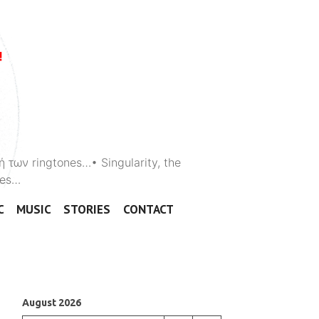
ή των ringtones…• Singularity, the
ones…
C
MUSIC
STORIES
CONTACT
August 2026