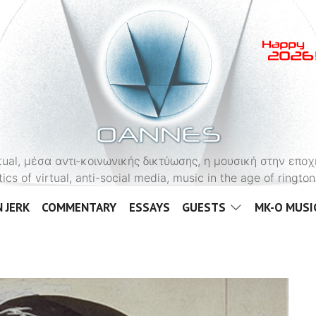
OANNES
virtual, μέσα αντι-κοινωνικής δικτύωσης, η μουσική στην εποχ
tics of virtual, anti-social media, music in the age of ringt
 JERK
COMMENTARY
ESSAYS
GUESTS
MK-O MUSI