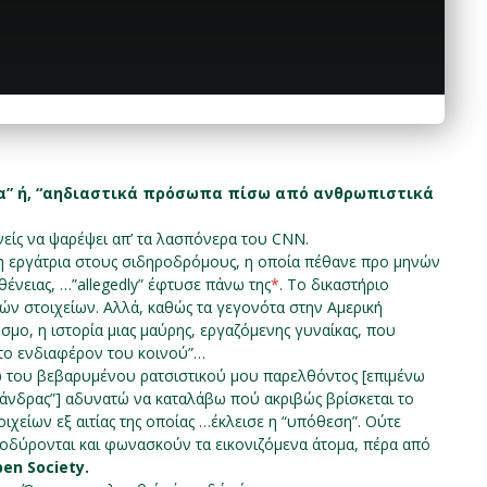
τα” ή, “αηδιαστικά πρόσωπα πίσω από ανθρωπιστικά
ανείς να ψαρέψει απ’ τα λασπόνερα του CNN.
νη εργάτρια στους σιδηροδρόμους, η οποία πέθανε προ μηνών
ένειας, …”allegedly” έφτυσε πάνω της
*
. Το δικαστήριο
ν στοιχείων. Αλλά, καθώς τα γεγονότα στην Αμερική
μο, η ιστορία μιας μαύρης, εργαζόμενης γυναίκας, που
το ενδιαφέρον του κοινού”…
γω του βεβαρυμένου ρατσιστικού μου παρελθόντος [επιμένω
 άνδρας”] αδυνατώ να καταλάβω πού ακριβώς βρίσκεται το
οιχείων εξ αιτίας της οποίας …έκλεισε η “υπόθεση”. Ούτε
οδύρονται και φωνασκούν τα εικονιζόμενα άτομα, πέρα από
en Society.