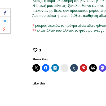
Ελπίζω η παρακολούθηση του βίντεο να βοηθάε
Η άποψή μου πάντως εξακολουθεί να είναι αυτ
στέκονταν με δέος, σαν πρόσκοποι, μπροστά 
Άσε που ειδικά η πρώτη διέθετε αισθητική αδι
*
μαύρος; λευκός; το πράγμα μένει αδιευκρίνισ
**
εκτός όλων των άλλων, το φτύσιμο ενεργοπ
3
Share this:
Instagram
Like this: