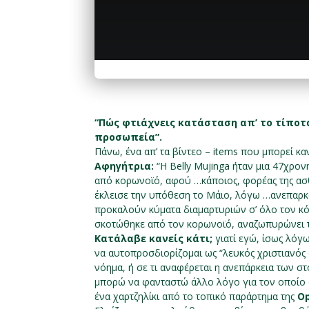
“Πώς φτιάχνεις κατάσταση απ’ το τίπο
προσωπεία”.
Πάνω, ένα απ’ τα βίντεο – items πoυ μπορεί κ
Αφηγήτρια:
“Η Belly Mujinga ήταν μια 47χρο
από κορωνοϊό, αφού …κάποιος, φορέας της ασθ
έκλεισε την υπόθεση το Μάιο, λόγω …ανεπαρκώ
προκαλούν κύματα διαμαρτυριών σ’ όλο τον κόσ
σκοτώθηκε από τον κορωνοϊό, αναζωπυρώνει 
Κατάλαβε κανείς κάτι;
γιατί εγώ, ίσως λό
να αυτοπροσδιορίζομαι ως “λευκός χριστιανός
νόημα, ή σε τι αναφέρεται η ανεπάρκεια των στ
μπορώ να φανταστώ άλλο λόγο για τον οποίο 
ένα χαρτζηλίκι από το τοπικό παράρτημα της
Op