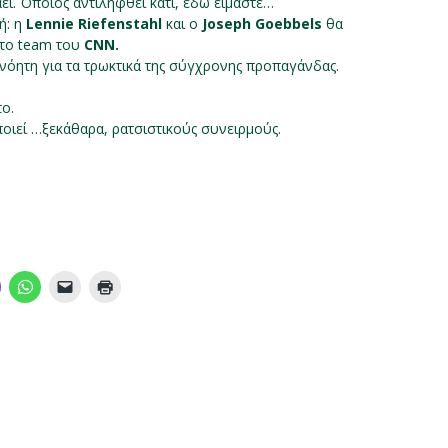
ι. Όποιος αντιληφθεί κάτι, εδώ είμαστε…
ή: η
Lennie Riefenstahl
και ο
Joseph Goebbels
θα
στο team του
CNN.
ανόητη για τα τρωκτικά της σύγχρονης προπαγάνδας.
το.
οιεί …ξεκάθαρα, ρατσιστικούς συνειρμούς.