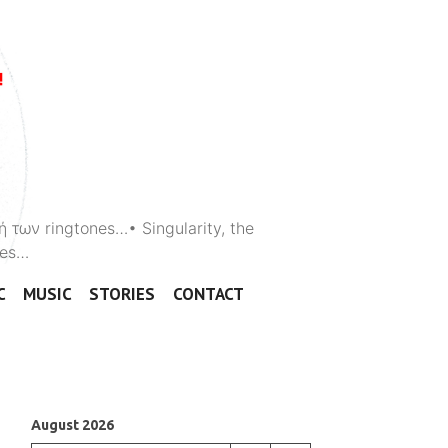
ή των ringtones…• Singularity, the
ones…
C
MUSIC
STORIES
CONTACT
August 2026