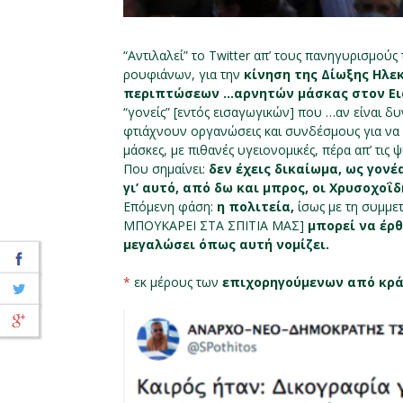
“Αντιλαλεί” το Twitter απ’ τους πανηγυρισμού
ρουφιάνων, για την
κίνηση της Δίωξης Ηλε
περιπτώσεων …αρνητών μάσκας στον Ει
“γονείς” [εντός εισαγωγικών] που …αν είναι 
φτιάχνουν οργανώσεις και συνδέσμους για να
μάσκες, με πιθανές υγειονομικές, πέρα απ’ τις
Που σημαίνει:
δεν έχεις δικαίωμα, ως γονέ
γι’ αυτό, από δω και μπρος, οι Χρυσοχο
Επόμενη φάση:
η πολιτεία,
ίσως με τη συμμ
ΜΠΟΥΚΑΡΕΙ ΣΤΑ ΣΠΙΤΙΑ ΜΑΣ]
μπορεί να έρθ
μεγαλώσει όπως αυτή νομίζει.
*
εκ μέρους των
επιχορηγούμενων από κρά