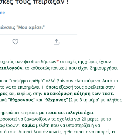
 οχετός των ψευδοειδήσεων
*
οι αρχές της χώρας έχουν
αιολογούν,
το καθεστώς πανικού που είχαν δημιουργήσει
 σε “τριψήφο αριθμό” αλλά βαίνουν ελαττούμενα. Αυτό το
πο να το επισημάνει. Η όποια έξαρσή τους οφείλεται στην
ώρες
και, κυρίως, στην
κατακόρυφη αύξηση των τεστ.
τικά
“89χρονους”
και
“92χρονες”
[2 με 3 τη μέρα] με πλήθος
νημερώσει κι εμένα,
με ποια αιτιολογία έχει
φασιστεί να ξανανοίξουν τα σχολεία για 20 μέρες, με το
εταφέρουν”.
Καμία
μελέτη που να υποστηρίζει ή να
από τότε. Απορεί λοιπόν κανείς, ή θα έπρεπε να απορεί,
τι