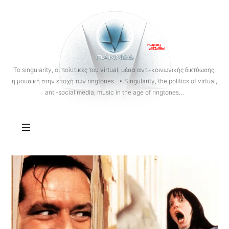
OANNES
To singularity, οι πολιτικές του virtual, μέσα αντι-κοινωνικής δικτύωσης,
η μουσική στην εποχή των ringtones…• Singularity, the politics of virtual,
anti-social media, music in the age of ringtones…