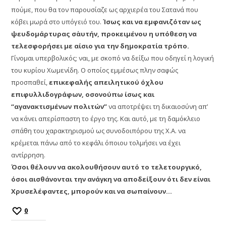
πούμε, που θα τον παρουσίαζε ως αρχιερέα του Σατανά που
κόβει μωρά στο υπόγειό του.
Ίσως και να εμφανιζόταν ως
ψευδομάρτυρας σ΄αυτήν, προκειμένου η υπόθεση να
τελεσφορήσει με αίσιο για την δημοκρατία τρόπο.
Γίνομαι υπερβολικός; ναι, με σκοπό να δείξω που οδηγεί η λογική
του κυρίου Χωμενίδη. Ο οποίος εμμέσως πλην σαφώς
προσπαθεί,
επικεφαλής απειλητικού όχλου
επιφυλλιδογράφων, οσονούπω ίσως και
“αγανακτισμένων πολιτών”
να αποτρέψει τη δικαιοσύνη απ’
να κάνει απερίσπαστη το έργο της. Και αυτό, με τη δαμόκλειο
σπάθη του χαρακτηρισμού ως συνοδοιπόρου της Χ.Α. να
κρέμεται πάνω από το κεφάλι όποιου τολμήσει να έχει
αντίρρηση.
Όσοι θέλουν να ακολουθήσουν αυτό το τελετουργικό,
όσοι αισθάνονται την ανάγκη να αποδείξουν ότι δεν είναι
Χρυσελέφαντες, μπορούν και να σωπαίνουν…
0