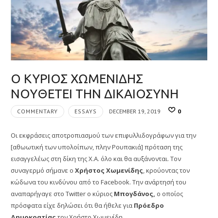
Ο ΚΥΡΙΟΣ ΧΩΜΕΝΙΔΗΣ
ΝΟΥΘΕΤΕΙ ΤΗΝ ΔΙΚΑΙΟΣΥΝΗ
COMMENTARY
ESSAYS
DECEMBER 19, 2019
0
Οι εκφράσεις αποτροπιασμού των επιφυλλιδογράφων για την
[αθωωτική των υπολοίπων, πλην Ρουπακιά] πρόταση της
εισαγγελέως στη δίκη της Χ.Α. όλο και θα αυξάνονται. Τον
συναγερμό σήμανε ο
Χρήστος Χωμενίδης
, κρούοντας τον
κώδωνα του κινδύνου από το Facebook. Την ανάρτησή του
αναπαρήγαγε στο Twitter ο κύριος
Μπογδάνος,
ο οποίος
πρόσφατα είχε δηλώσει ότι θα ήθελε για
Πρόεδρο
Δημοκρατίας
τον Χρήστο Χωμενίδη.