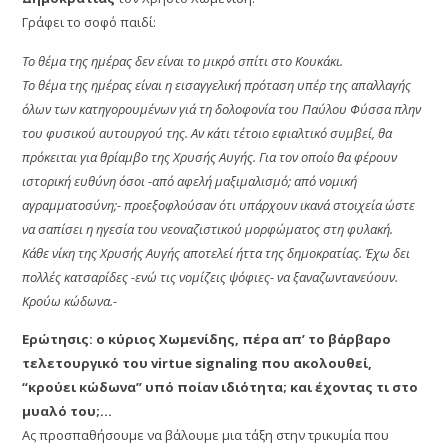
Γράφει το σοφό παιδί:
Το θέμα της ημέρας δεν είναι το μικρό σπίτι στο Κουκάκι.
Το θέμα της ημέρας είναι η εισαγγελική πρόταση υπέρ της απαλλαγής
όλων των κατηγορουμένων γιά τη δολοφονία του Παύλου Φύσσα πλην
του φυσικού αυτουργού της. Αν κάτι τέτοιο εφιαλτικό συμβεί, θα
πρόκειται για θρίαμβο της Χρυσής Αυγής. Για τον οποίο θα φέρουν
ιστορική ευθύνη όσοι -από αφελή μαξιμαλισμό; από νομική
αγραμματοσύνη;- προεξοφλούσαν ότι υπάρχουν ικανά στοιχεία ώστε
να σαπίσει η ηγεσία του νεοναζιστικού μορφώματος στη φυλακή.
Κάθε νίκη της Χρυσής Αυγής αποτελεί ήττα της δημοκρατίας. Έχω δει
πολλές κατσαρίδες -ενώ τις νομίζεις ψόφιες- να ξαναζωντανεύουν.
Κρούω κώδωνα.-
Ερώτησις: ο κύριος Χωμενίδης, πέρα απ’ το βάρβαρο
τελετουργικό του virtue signaling που ακολουθεί,
“κρούει κώδωνα” υπό ποίαν ιδιότητα; και έχοντας τι στο
μυαλό του;…
Ας προσπαθήσουμε να βάλουμε μια τάξη στην τρικυμία που