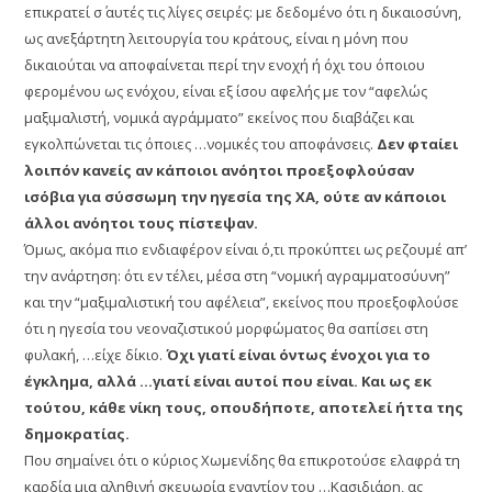
επικρατεί σ΄ αυτές τις λίγες σειρές: με δεδομένο ότι η δικαιοσύνη,
ως ανεξάρτητη λειτουργία του κράτους, είναι η μόνη που
δικαιούται να αποφαίνεται περί την ενοχή ή όχι του όποιου
φερομένου ως ενόχου, είναι εξ ίσου αφελής με τον “αφελώς
μαξιμαλιστή, νομικά αγράμματο” εκείνος που διαβάζει και
εγκολπώνεται τις όποιες …νομικές του αποφάνσεις.
Δεν φταίει
λοιπόν κανείς αν κάποιοι ανόητοι προεξοφλούσαν
ισόβια για σύσσωμη την ηγεσία της ΧΑ, ούτε αν κάποιοι
άλλοι ανόητοι τους πίστεψαν.
Όμως, ακόμα πιο ενδιαφέρον είναι ό,τι προκύπτει ως ρεζουμέ απ’
την ανάρτηση: ότι εν τέλει, μέσα στη “νομική αγραμματοσύυνη”
και την “μαξιμαλιστική του αφέλεια”, εκείνος που προεξοφλούσε
ότι η ηγεσία του νεοναζιστικού μορφώματος θα σαπίσει στη
φυλακή, …είχε δίκιο.
Όχι γιατί είναι όντως ένοχοι για το
έγκλημα, αλλά …γιατί είναι αυτοί που είναι.
Και ως εκ
τούτου, κάθε νίκη τους, οπουδήποτε, αποτελεί ήττα της
δημοκρατίας.
Που σημαίνει ότι ο κύριος Χωμενίδης θα επικροτούσε ελαφρά τη
καρδία μια αληθινή σκευωρία εναντίον του …Κασιδιάρη, ας