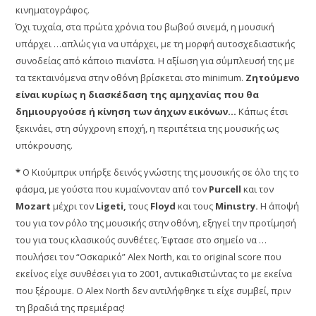
κινηματογράφος.
Όχι τυχαία, στα πρώτα χρόνια του βωβού σινεμά, η μουσική
υπάρχει …απλώς για να υπάρχει, με τη μορφή αυτοσχεδιαστικής
συνοδείας από κάποιο πιανίστα. Η αξίωση για σύμπλευσή της με
τα τεκταινόμενα στην οθόνη βρίσκεται στο minimum.
Ζητούμενο
είναι κυρίως η διασκέδαση της αμηχανίας που θα
δημιουργούσε ή κίνηση των άηχων εικόνων…
Κάπως έτσι
ξεκινάει, στη σύγχρονη εποχή, η περιπέτεια της μουσικής ως
υπόκρουσης.
*
Ο Κιούμπρικ υπήρξε δεινός γνώστης της μουσικής σε όλο της το
φάσμα, με γούστα που κυμαίνονταν από τον
Purcell
και τον
Mozart
μέχρι τον
Ligeti,
τους
Floyd
και τους
Minιstry.
Η άποψή
του για τον ρόλο της μουσικής στην οθόνη, εξηγεί την προτίμησή
του για τους κλασικούς συνθέτες. Έφτασε στο σημείο να …
πουλήσει τον “Οσκαρικό” Alex North, και το original score που
εκείνος είχε συνθέσει για το 2001, αντικαθιστώντας το με εκείνα
που ξέρουμε. O Alex North δεν αντιλήφθηκε τι είχε συμβεί, πριν
τη βραδιά της πρεμιέρας!