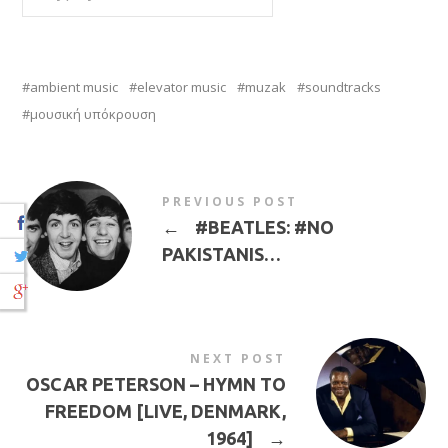
ambient music
elevator music
muzak
soundtracks
μουσική υπόκρουση
PREVIOUS POST
←
#BEATLES: #NO
PAKISTANIS…
NEXT POST
OSCAR PETERSON – HYMN TO
FREEDOM [LIVE, DENMARK,
1964]
→