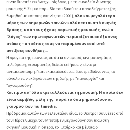
είναι: δυνατές εικόνες χωρίς λόγο, με τη συνοδεία δυνατής
μουσικής
*
. Σε μια παρωδία του δικού του παραδείγματος [ας
θυμηθούμε κάποιες σκηνές του 2001],
όλο και μεγαλύτερο
μέρος των σημερινών ταινιών καλύπτεται από σκηνές
δράσης, υπό τους ήχους σαρωτικής μουσικής, ενώ ο
“λόγος” των πρωταγωνιστών περιορίζεται σε έξυπνες
ατάκες – ο τρόπος τους να παραμένουν cool υπό
αντίξοες συνθήκες…
Η «μαγεία της εικόνας», σε ότι κι αν αφορά, κινηματογράφο,
τηλεόραση, ντοκιμαντέρ, δελτία ειδήσεων, είναι μη
αντιμετωπίσιμη. Γιατί εκμεταλλεύεται, διαστρεβλώνοντας, το
σύνολο των εκδηλώσεων της ζωής, με “πανουργία” και
“αγνωμοσύνη”.
Και πριν απ’ όλα εκμεταλλεύεται τη μουσική. Η οποία δεν
είναι ακριβώς φίλη της, παρά τα όσα μηρυκάζουν οι
γκουρού των multimedia.
Πρόδρομοι αυτών των τελευταίων είναι το θέατρο [συνθέτες από
τον Πέρσελ μέχρι τον Μπετόβεν μεγαλούργησαν (και) στη
σκηνική μουσική] η όπερα, το …τσίρκο και βέβαια ο