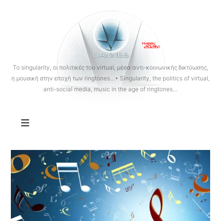
OANNES
To singularity, οι πολιτικές του virtual, μέσα αντι-κοινωνικής δικτύωσης,
η μουσική στην εποχή των ringtones…• Singularity, the politics of virtual,
anti-social media, music in the age of ringtones…