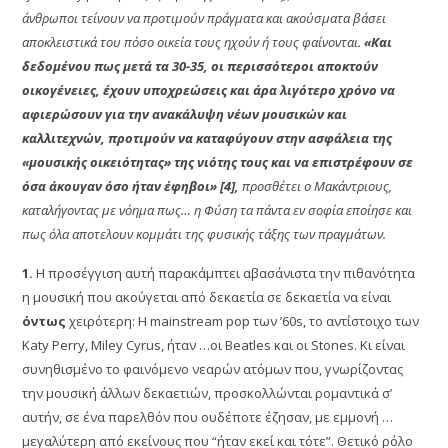
άνθρωποι τείνουν να προτιμούν πράγματα και ακούσματα βάσει
αποκλειστικά του πόσο οικεία τους ηχούν ή τους φαίνονται.
«Και
δεδομένου πως μετά τα 30-35, οι περισσότεροι αποκτούν
οικογένειες, έχουν υποχρεώσεις και άρα λιγότερο χρόνο να
αφιερώσουν για την ανακάλυψη νέων μουσικών και
καλλιτεχνών, προτιμούν να καταφύγουν στην ασφάλεια της
«μουσικής οικειότητας» της νιότης τους και να επιστρέφουν σε
όσα άκουγαν όσο ήταν έφηβοι» [4],
προσθέτει ο Μακάντριους,
καταλήγοντας με νόημα πως… η Φύση τα πάντα εν σοφία εποίησε και
πως όλα αποτελουν κομμάτι της φυσικής τάξης των πραγμάτων.
1.
Η προσέγγιση αυτή παρακάμπτει αβασάνιστα την πιθανότητα
η μουσική που ακούγεται από δεκαετία σε δεκαετία να είναι
όντως
χειρότερη: Η mainstream pop των ’60s, το αντίστοιχο των
Katy Perry, Miley Cyrus, ήταν …οι Beatles και οι Stones. Κι είναι
συνηθισμένο το φαινόμενο νεαρών ατόμων που, γνωρίζοντας
την μουσική άλλων δεκαετιών, προσκολλώνται ρομαντικά σ’
αυτήν, σε ένα παρελθόν που ουδέποτε έζησαν, με εμμονή …
μεγαλύτερη από εκείνους που “ήταν εκεί και τότε”. Θετικό ρόλο