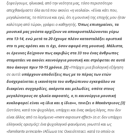
ξεφεύγουμε, ηλικιακά, από την νεότητα μας, τόσο περισσότερο
απεχθανόμαστε όλα αυτά που ακούει «η νεολαία». «Είναι κάτι που,
μεγαλώνοντας, το πίστευα και εγώ, ότι η μουσική της εποχής μου ήταν
καλύτερη από τώρα», γράφει ο καθηγητής.
Όπως επισημαίνει, τα
μουσικά μας γούστα αρχίζουν να αποκρυσταλλώνονται γύρω
στα 13-14, ενώ μετά τα 20 έχουμε πλέον κατασταλάξει οριστικά
στο τι μας αρέσει και τι όχι, όσον αφορά στη μουσική. Μάλιστα,
οι έρευνες δείχνουν πως ακριβώς στα 33 του ένας άνθρωπος
σταματάει να ακούει καινούργια μουσική και στρέφεται σε αυτά
που άκουγε πριν 10-15 χρόνια. [2]
«Υπάρχει μια βιολογική εξήγηση
σε αυτό:
υπάρχουν αποδείξεις πως με το πέρας των ετών
δυσχεραίνεται η ικανότητα του ανθρώπινου εγκεφάλου να
διακρίνει συγχορδίες, ακόρντα και μελωδίες, οπότε στους
μεγαλύτερους σε ηλικία ακροατές, ο,τι καινούργια μουσική
κυκλοφορεί είναι «η ίδια και η ίδια»», τονιζει ο Μακάντριους [3]
Ωστόσο, κατά τον ψυχολόγο, υπάρχει και ένας ακόμη λόγος, που δεν
είναι άλλος από το λεγόμενο «mere exposure effect» (σ.σ: δεν υπάρχει
ελληνικός ορισμός): ένα ψυχολογικό φαινόμενο, γνωστό και ως
«familiarity principle» (Αξίωμα της Οικειότητας), κατά το οποίο οι