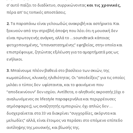
σ’ αυτό παίζει το διαδίκτυο, συρρικώνοντας
και τις χρονικές,
πέρα απ’ τις τοπικές αποστάσεις.
2.
Τα παραπάνω είναι γελοιωδώς ανακριβή και αστήρικτα. Και
ξεκινούν από την στρεβλή άποψη που λέει ότι η μουσική δεν
είναι πρωτογενής ανάγκη, αλλά το …soundtrack κάποιας
φετιχοποιημένης, “επαναστατημένης” εφηβείας, στην οποία και
επιστρέφουμε, ζητώντας εξιλέωση για τα αμαρτήματά μας ως
ενήλικοι.
3.
Μπαίνουμε πλέον βαθειά στο βασίλειο των σκιών, της
κωματώδους, κλινικής ηλιθιότητας. Οι “αποδείξεις” για τις οποίες
μιλάει ο τύπος δεν υφίστανται, και το φαινόμενο που
“αποδεικνύουν” δεν ισχύει. Αντίθετα, ο αληθινός ακροατής [όχι ο
αναλωνόμενος σε lifestyle παραφερνάλια και περιρρέουσες
ατμόσφαιρες], ως αναζητητής εμπειριών, όχι απλώς δεν …
δυσχεραίνεται στα 33 να διακρίνει “συγχορδίες, ακόρντα και
μελωδίες” αλλά, είναι έτοιμος να περάσει στο επόμενο επίπεδο
αντίληψης της μουσικής, και βίωσής της.