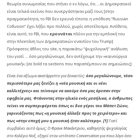
θεωρία συνωμοσίας που στήνει ο εν λόγω, ότι …οι Δημοκρατικοί
είναι τελικά εκείνοι που συνεργάστηκαν μαζί τους [στην
πραγματικότητα, το FBI δεν ερευνά τίποτα: η υπόθεση “Russian
Collusion” έχει λήξει προ πολλού, χωρίς αποτέλεσμα. Αντίθετα,
είναι αυτό, το FBI, που
ερευνάται
πλέον για την εμπλοκή του
στην πλεκτάνη των Δημοκρατικών εναντίον του Trump]
Πρόσφατος άθλος του site, η παρακάτω “ψυχολογική” ανάλυση
του γιατί … όσο μεγαλώνουμε, δεν αντέχουμε την «καινούργια
μουσική»; [σε bold τα sections που παραπέμπουν σε σημειώσεις]
Είναι ένα αξίωμα ακατάρριπτο για δεκαετίες:
όσο μεγαλώνουμε, τόσο
περισσότερο μας ξενίζει η «νέα μουσική και οι νέοι
καλλιτέχνες» και τείνουμε να ακούμε όσα μας άρεσαν στην
εφηβεία μας. Φτάνοντας στην ηλικία ενός μεσήλικα, ο άνθρωπος
τείνει να συμπεριφέρεται όπως οι δυο γέροι του Μάπετ Σώου,
γκρινιάζοντας πως «η μουσική άλλαξε προς το χειρότερο» και
πως «στην εποχή μου η μουσική ήταν καλύτερη». [1]
Γιατί
συμβαίνει αυτό όμως; Ο Φρανκ Μακάντριου, καθηγητής ψυχολογίας
στο Κολέγιο Νοξ, εξηγεί στον ιστότοπο Conversation για ποιο λόγο όσο