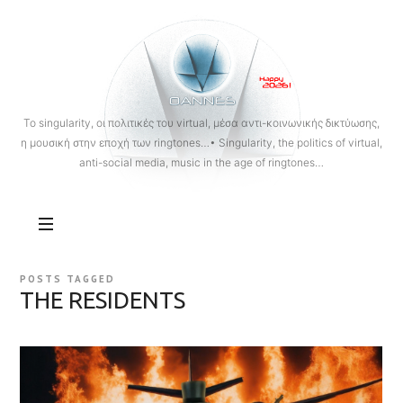
OANNES
To singularity, οι πολιτικές του virtual, μέσα αντι-κοινωνικής δικτύωσης,
η μουσική στην εποχή των ringtones…• Singularity, the politics of virtual,
anti-social media, music in the age of ringtones…
POSTS TAGGED
THE RESIDENTS