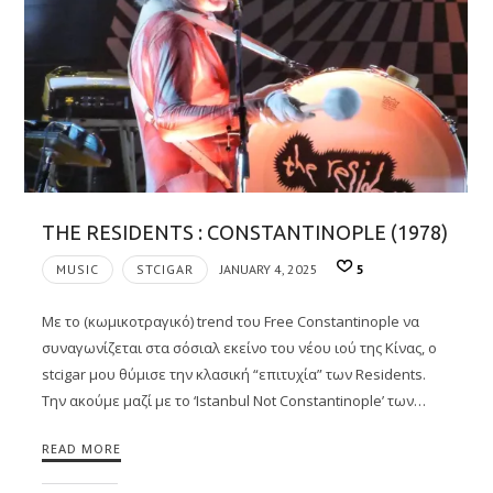
THE RESIDENTS : CONSTANTINOPLE (1978)
MUSIC
STCIGAR
JANUARY 4, 2025
5
Με το (κωμικοτραγικό) trend του Free Constantinople να
συναγωνίζεται στα σόσιαλ εκείνο του νέου ιού της Κίνας, ο
stcigar μου θύμισε την κλασική “επιτυχία” των Residents.
Την ακούμε μαζί με το ‘Istanbul Not Constantinople’ των…
READ MORE