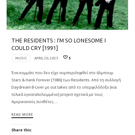
THE RESIDENTS : I’M SO LONESOME I
COULD CRY [1991]
MUSIC
APRIL 20, 2023
5
Ένα κομμάτι που δεν είχε συμπεριληφθεί στο άλμπουμ
Stars & Hank Forever [1986] των Residents. Από τη συλλογή
Daydream B-Liver με out takes από το υπερφιλόδοξο [και
τελικά εγκαταλελειμμένο] project σχετικά με τους
Αμερικανούς συνθέτες….
READ MORE
Share this: