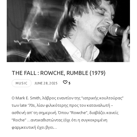
THE FALL : ROWCHE, RUMBLE (1979)
MUSIC
JUNE 28, 2025
5
Ο Mark E. Smith, λάβρος εναντίον της “ιατρικής κουλτούρας”
των late ‘70s, λίαν φιλικότερης προς τον καταναλωτή –
ασθενή απ’ τη σημερινή. Όπου “Rowche”, διαβάζει κανείς
“Roche” …αντικαθιστώντας (όχι ότι η συγκεκριμένη
φαρμκευτική έχει βγει…