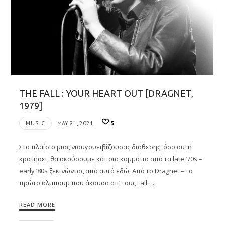
THE FALL : YOUR HEART OUT [DRAGNET,
1979]
MUSIC
MAY 21, 2021
5
Στο πλαίσιο μιας νιουγουεϊβίζουσας διάθεσης, όσο αυτή
κρατήσει, θα ακούσουμε κάποια κομμάτια από τα late ’70s –
early ’80s ξεκινώντας από αυτό εδώ. Από το Dragnet – το
πρώτο άλμπουμ που άκουσα απ’ τους Fall….
READ MORE