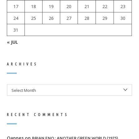
17
18
19
20
21
22
23
24
25
26
27
28
29
30
31
« JUL
ARCHIVES
ARCHIVES
RECENT COMMENTS
Oannes
on
BRIAN ENO : ANOTHER GREEN WORLD (1975)