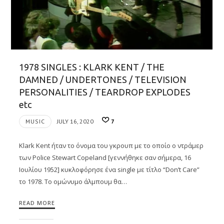
1978 SINGLES : KLARK KENT / THE
DAMNED / UNDERTONES / TELEVISION
PERSONALITIES / TEARDROP EXPLODES
etc
MUSIC
JULY 16, 2020
7
Klark Kent ήταν το όνομα του γκρουπ με το οποίο ο ντράμερ
των Police Stewart Copeland [γεννήθηκε σαν σήμερα, 16
Ιουλίου 1952] κυκλοφόρησε ένα single με τίτλο “Don’t Care”
το 1978. Το ομώνυμο άλμπουμ θα…
READ MORE