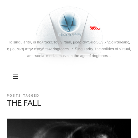
OANNES
To singularity, οι πολιτικές του virtual, μέσα αντι-κοινωνικής δικτύωσης,
η μουσική στην εποχή των ringtones…• Singularity, the politics of virtual,
anti-social media, music in the age of ringtones…
POSTS TAGGED
THE FALL