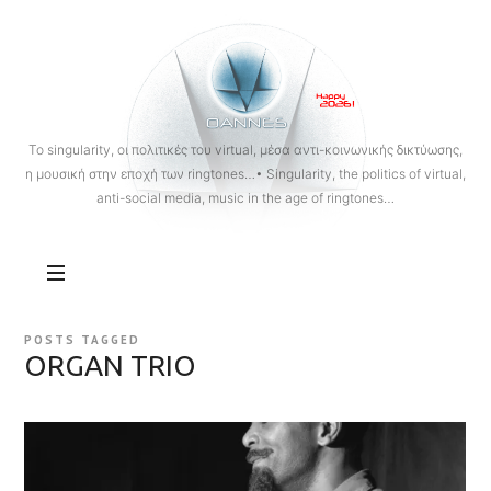
OANNES
To singularity, οι πολιτικές του virtual, μέσα αντι-κοινωνικής δικτύωσης,
η μουσική στην εποχή των ringtones…• Singularity, the politics of virtual,
anti-social media, music in the age of ringtones…
POSTS TAGGED
ORGAN TRIO