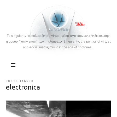
OANNES
To singularity, οι πολιτικές του virtual, μέσα αντι-κοινωνικής δικτύωσης,
η μουσική στην εποχή των ringtones…• Singularity, the politics of virtual,
anti-social media, music in the age of ringtones…
POSTS TAGGED
electronica