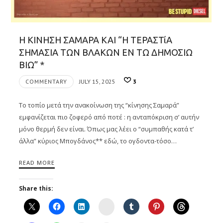
Η ΚΙΝΗΣΗ ΣΑΜΑΡΑ ΚΑΙ “Η ΤΕΡΑΣΤίΑ
ΣΗΜΑΣΙΑ ΤΩΝ ΒΛΑΚΩΝ ΕΝ ΤΩ ΔΗΜΟΣΙΩ
ΒΙΩ” *
COMMENTARY
JULY 15, 2025
3
Το τοπίο μετά την ανακοίνωση της “κίνησης Σαμαρά”
εμφανίζεται πιο ζοφερό από ποτέ : η ανταπόκριση σ’ αυτήν
μόνο θερμή δεν είναι. Όπως μας λέει ο “συμπαθής κατά τ’
άλλα” κύριος Μπογδάνος** εδώ, το ογδοντα-τόσο…
READ MORE
Share this:
Instagram