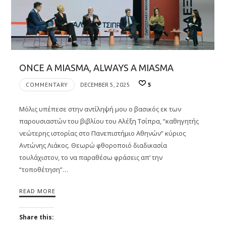
ONCE A MIASMA, ALWAYS A MIASMA
COMMENTARY
DECEMBER 5, 2025
5
Μόλις υπέπεσε στην αντίληψή μου ο βασικός εκ των
παρουσιαστών του βιβλίου του Αλέξη Τσίπρα, “καθηγητής
νεώτερης ιστορίας στο Πανεπιστήμιο Αθηνών” κύριος
Αντώνης Λιάκος. Θεωρώ φθοροποιό διαδικασία
τουλάχιστον, το να παραθέσω φράσεις απ’ την
“τοποθέτηση”…
READ MORE
Share this: