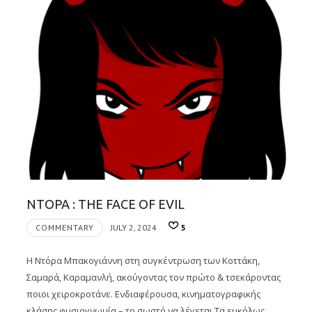
ΝΤΟΡΑ : THE FACE OF EVIL
COMMENTARY
JULY 2, 2024
5
Η Ντόρα Μπακογιάννη στη συγκέντρωση των Κοττάκη,
Σαμαρά, Καραμανλή, ακούγοντας τον πρώτο & τσεκάροντας
ποιοι χειροκροτάνε. Ενδιαφέρουσα, κινηματογραφικής
κλάσης φυσιογνωμία – το σωστό να λέγεται.Τα ευκόλως