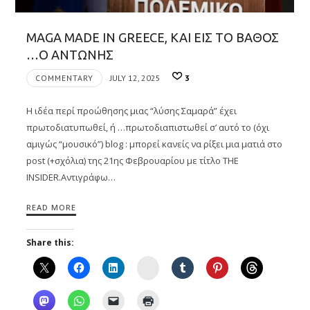
MAGA MADE IN GREECE, ΚΑΙ ΕΙΣ ΤΟ ΒΑΘΟΣ
…Ο ΑΝΤΩΝΗΣ
COMMENTARY
JULY 12, 2025
3
Η ιδέα περί προώθησης μιας “λύσης Σαμαρά” έχει
πρωτοδιατυπωθεί, ή …πρωτοδιαπιστωθεί σ’ αυτό το (όχι
αμιγώς “μουσικό”) blog : μπορεί κανείς να ρίξει μια ματιά στο
post (+σχόλια) της 21ης Φεβρουαρίου με τίτλο THE
INSIDER.Αντιγράφω…
READ MORE
Share this:
Instagram