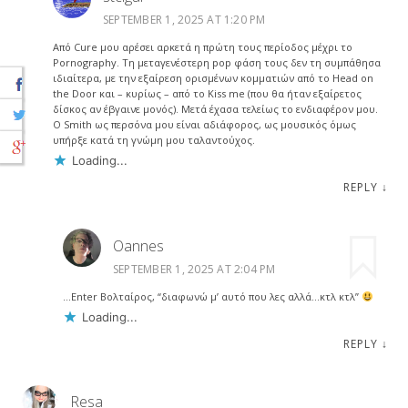
SEPTEMBER 1, 2025 AT 1:20 PM
Από Cure μου αρέσει αρκετά η πρώτη τους περίοδος μέχρι το
Pornography. Τη μεταγενέστερη pop φάση τους δεν τη συμπάθησα
ιδιαίτερα, με την εξαίρεση ορισμένων κομματιών από το Head on
the Door και – κυρίως – από το Kiss me (που θα ήταν εξαίρετος
δίσκος αν έβγαινε μονός). Μετά έχασα τελείως το ενδιαφέρον μου.
Ο Smith ως περσόνα μου είναι αδιάφορος, ως μουσικός όμως
υπήρξε κατά τη γνώμη μου ταλαντούχος.
Loading...
REPLY
↓
Oannes
SEPTEMBER 1, 2025 AT 2:04 PM
…Enter Βολταίρος, “διαφωνώ μ’ αυτό που λες αλλά…κτλ κτλ”
Loading...
REPLY
↓
Resa