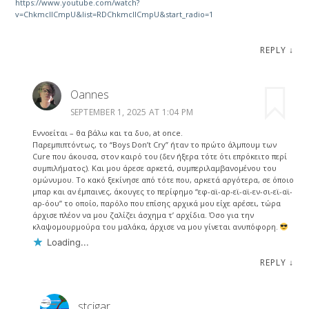
https://www.youtube.com/watch?
v=ChkmcIlCmpU&list=RDChkmcIlCmpU&start_radio=1
REPLY
↓
Oannes
SEPTEMBER 1, 2025 AT 1:04 PM
Εννοείται – θα βάλω και τα δυο, at once.
Παρεμπιπτόντως, το “Boys Don’t Cry” ήταν το πρώτο άλμπουμ των
Cure που άκουσα, στον καιρό του (δεν ήξερα τότε ότι επρόκειτο περί
συμπιλήματος). Και μου άρεσε αρκετά, συμπεριλαμβανομένου του
ομώνυμου. Το κακό ξεκίνησε από τότε που, αρκετά αργότερα, σε όποιο
μπαρ και αν έμπαινες, άκουγες το περίφημο “εφ-αϊ-αρ-εϊ-αϊ-εν-σι-εϊ-αϊ-
αρ-όου” το οποίο, παρόλο που επίσης αρχικά μου είχε αρέσει, τώρα
άρχισε πλέον να μου ζαλίζει άσχημα τ’ αρχίδια. Όσο για την
κλαψομουρμούρα του μαλάκα, άρχισε να μου γίνεται ανυπόφορη.
Loading...
REPLY
↓
stcigar