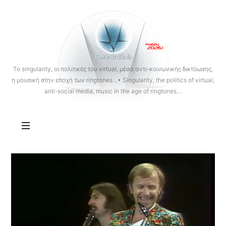
OANNES
To singularity, οι πολιτικές του virtual, μέσα αντι-κοινωνικής δικτύωσης,
η μουσική στην εποχή των ringtones…• Singularity, the politics of virtual,
anti-social media, music in the age of ringtones…