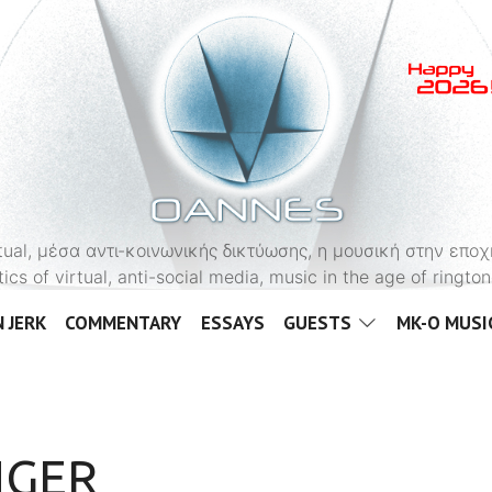
OANNES
virtual, μέσα αντι-κοινωνικής δικτύωσης, η μουσική στην εποχ
tics of virtual, anti-social media, music in the age of ringt
 JERK
COMMENTARY
ESSAYS
GUESTS
MK-O MUSI
NGER