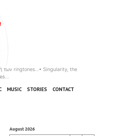
ή των ringtones…• Singularity, the
ones…
C
MUSIC
STORIES
CONTACT
August 2026