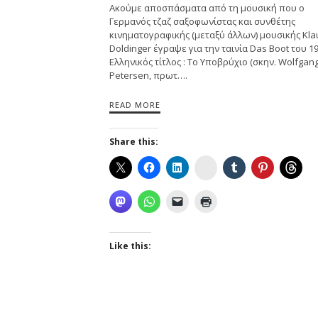
Ακούμε αποσπάσματα από τη μουσική που ο
Γερμανός τζαζ σαξοφωνίστας και συνθέτης
κινηματογραφικής (μεταξύ άλλων) μουσικής Kla
Doldinger έγραψε για την ταινία Das Boot του 19
Ελληνικός τίτλος : Το Υποβρύχιο (σκην. Wolfgan
Petersen, πρωτ….
READ MORE
Share this:
Instagram
Like this: