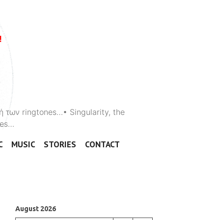
ή των ringtones…• Singularity, the
ones…
C
MUSIC
STORIES
CONTACT
August 2026