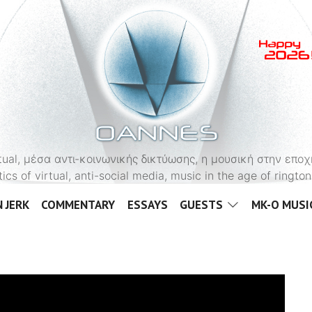
OANNES
virtual, μέσα αντι-κοινωνικής δικτύωσης, η μουσική στην εποχ
tics of virtual, anti-social media, music in the age of ringt
 JERK
COMMENTARY
ESSAYS
GUESTS
MK-O MUSI