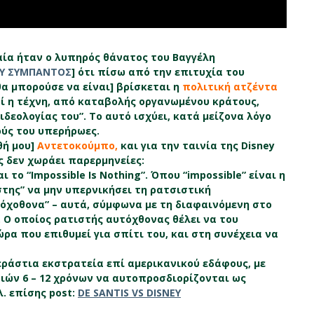
αία ήταν ο λυπηρός θάνατος του Βαγγέλη
ΟΥ ΣΥΜΠΑΝΤΟΣ
] ότι πίσω από την επιτυχία του
α μπορούσε να είναι] βρίσκεται η
πολιτική ατζέντα
τί η τέχνη, από καταβολής οργανωμένου κράτους,
δεολογίας του”. Το αυτό ισχύει, κατά μείζονα λόγο
ούς του υπερήρωες.
θή μου]
Αντετοκούμπο,
και για την ταινία της Disney
ας δεν χωράει παρερμηνείες:
το “Impossible Is Nothing”. Όπου “impossible” είναι η
της” να μην υπερνικήσει τη ρατσιστική
όχοθονα” – αυτά, σύμφωνα με τη διαφαινόμενη στο
. Ο οποίος ρατιστής αυτόχθονας θέλει να του
ώρα που επιθυμεί για σπίτι του, και στη συνέχεια να
τεράστια εκστρατεία επί αμερικανικού εδάφους, με
ιών 6 – 12 χρόνων να αυτοπροσδιορίζονται ως
λ. επίσης post:
DE SANTIS VS DISNEY