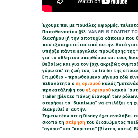
Έχουμε πει με ποικίλες αφορμές, τελευτ
Παπαθανασίου [βλ.
VANGELIS ΠΟΛΙΤΗΣ Τ
διασήμου [ή την αποτυχία κάποιου που θ
που εξυπηρετείται από αυτήν. Αυτό για
υπήρξε πάντα εργαλείο προώθησης της “ι
για το αθλητικό υπερθέαμα και τους δικ
Βεβαίως και για τον [όχι ακριβώς συμπα
γύρω απ’ τη ζωή του, το trailer της οποί
Επιμύθιο – προωθούμενο μήνυμα εδώ είναι 
πιθανότητα ο
εξ ορισμού
καλός “μετανάσ
προκατάληψη του
εξ ορισμού
κακού “αυτ
trailer [βίντεο πάνω] διανομή των ρόλων
στερήσει το “δικαίωμα” να επιλέξει τη χ
διακριθεί σ’ αυτήν.
Σημειωτέον ότι η Disney έχει αναλάβει 
σκοπό τη
στέρηση
του δικαιώματος παιδ
“αγόρια” και “κορίτσια” [βίντεο, κάτω]. Β