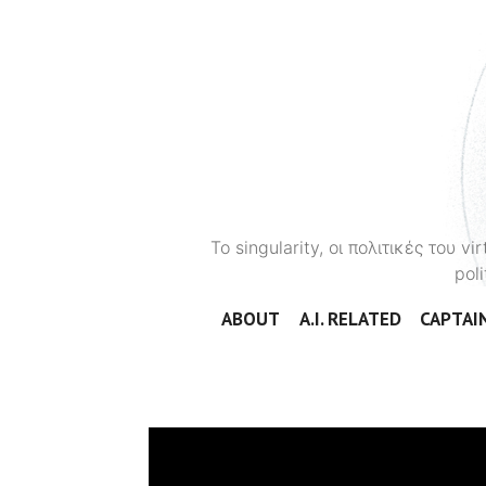
To singularity, οι πολιτικές του 
poli
ABOUT
A.I. RELATED
CAPTAIN