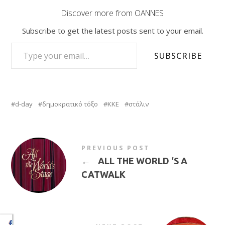
Discover more from OANNES
Subscribe to get the latest posts sent to your email.
TYPE YOUR EMAIL…
SUBSCRIBE
d-day
δημοκρατικό τόξο
ΚΚΕ
στάλιν
PREVIOUS POST
←
ALL THE WORLD ‘S A
CATWALK