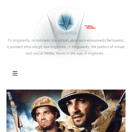
OANNES
To singularity, οι πολιτικές του virtual, μέσα αντι-κοινωνικής δικτύωσης,
η μουσική στην εποχή των ringtones…• Singularity, the politics of virtual,
anti-social media, music in the age of ringtones…