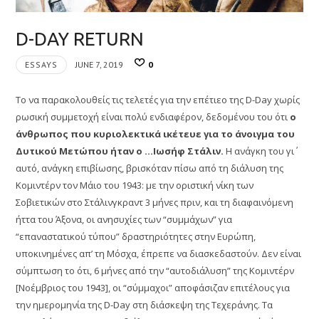
D-DAY RETURN
ESSAYS
JUNE 7, 2019
0
Το να παρακολουθείς τις τελετές για την επέτιεο της D-Day χωρίς
ρωσική συμμετοχή είναι πολύ ενδιαφέρον, δεδομένου του ότι
ο
άνθρωπος που κυριολεκτικά ικέτευε για το άνοιγμα του
Δυτικού Mετώπου ήταν ο …Ιωσήφ Στάλιν.
Η ανάγκη του γι΄
αυτό, ανάγκη επιβίωσης, βρισκόταν πίσω από τη διάλυση της
Κομιντέρν τον Μάιο του 1943: με την οριστική νίκη των
Σοβιετικών στο Στάλινγκραντ 3 μήνες πριν, και τη διαφαινόμενη
ήττα του Άξονα, οι ανησυχίες των “συμμάχων” για
“επαναστατικού τύπου” δραστηριότητες στην Ευρώπη,
υποκινημένες απ’ τη Μόσχα, έπρεπε να διασκεδαστούν. Δεν είναι
σύμπτωση το ότι, 6 μήνες από την “αυτοδιάλυση” της Κομιντέρν
[Νοέμβριος του 1943], οι “σύμμαχοι” αποφάσιζαν επιτέλους για
την ημερομηνία της D-Day στη διάσκεψη της Τεχεράνης. Τα