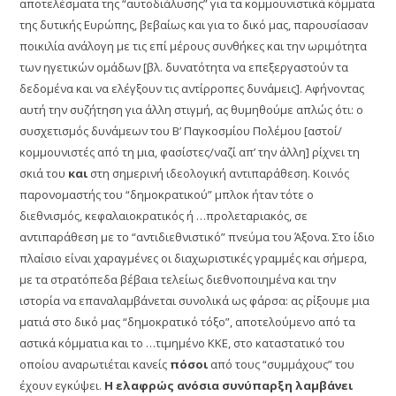
αποτελέσματα της “αυτοδιάλυσης” για τα κομμουνιστικά κόμματα
της δυτικής Ευρώπης, βεβαίως και για το δικό μας, παρουσίασαν
ποικιλία ανάλογη με τις επί μέρους συνθήκες και την ωριμότητα
των ηγετικών ομάδων [βλ. δυνατότητα να επεξεργαστούν τα
δεδομένα και να ελέγξουν τις αντίρροπες δυνάμεις]. Αφήνοντας
αυτή την συζήτηση για άλλη στιγμή, ας θυμηθούμε απλώς ότι: ο
συσχετισμός δυνάμεων του Β’ Παγκοσμίου Πολέμου [αστοί/
κομμουνιστές από τη μια, φασίστες/ναζί απ’ την άλλη] ρίχνει τη
σκιά του
και
στη σημερινή ιδεολογική αντιπαράθεση. Kοινός
παρονομαστής του “δημοκρατικού” μπλοκ ήταν τότε ο
διεθνισμός, κεφαλαιοκρατικός ή …προλεταριακός, σε
αντιπαράθεση με το “αντιδιεθνιστικό” πνεύμα του Άξονα. Στο ίδιο
πλαίσιο είναι χαραγμένες οι διαχωριστικές γραμμές και σήμερα,
με τα στρατόπεδα βέβαια τελείως διεθνοποιημένα και την
ιστορία να επαναλαμβάνεται συνολικά ως φάρσα: ας ρίξουμε μια
ματιά στο δικό μας “δημοκρατικό τόξο”, αποτελούμενο από τα
αστικά κόμματια και το …τιμημένο ΚΚΕ, στο καταστατικό του
οποίου αναρωτιέται κανείς
πόσοι
από τους “συμμάχους” του
έχουν εγκύψει.
Η ελαφρώς ανόσια συνύπαρξη λαμβάνει