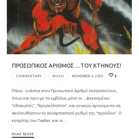
ΠΡΟΣΩΠΙΚΟΣ ΑΡΙΘΜΟΣ …ΤΟΥ ΚΤΗΝΟΥΣ!
COMMENTARY
MUSIC
NOVEMBER 4, 2025
2
Πάνω : ενάντια στον Προσωπικό Αριθμό εκστρατεύουν,
όπως και πριν με τα εμβόλια, μόνο οι …ψεκασμένοι :
“εθνικιστές”, “θρησκόληπτοι”, και γενικώς αρνούμενοι να
ακολουθήσουν το συναρπαστικό ρυθμό της “προόδου”. Ο
κοπρίτης του Twitter, και οι…
READ MORE