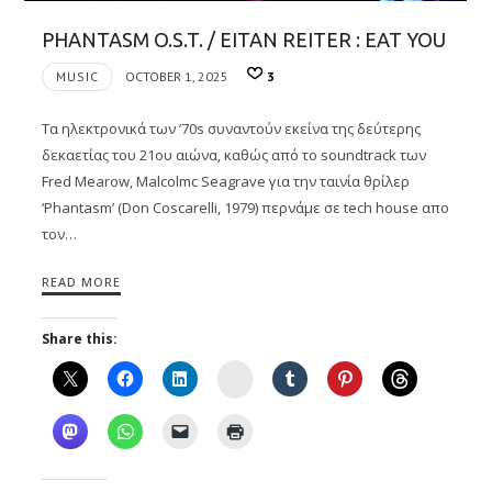
PHANTASM O.S.T. / EITAN REITER : EAT YOU
MUSIC
OCTOBER 1, 2025
3
Τα ηλεκτρονικά των ’70s συναντούν εκείνα της δεύτερης
δεκαετίας του 21ου αιώνα, καθώς από το soundtrack των
Fred Mearow, Malcolmc Seagrave για την ταινία θρίλερ
‘Phantasm’ (Don Coscarelli, 1979) περνάμε σε tech house απο
τον…
READ MORE
Share this:
Instagram