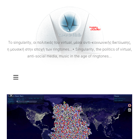
OANNES
To singularity, οι πολιτικές του virtual, μέσα αντι-κοινωνικής δικτύωσης,
η μουσική στην εποχή των ringtones…• Singularity, the politics of virtual,
anti-social media, music in the age of ringtones…