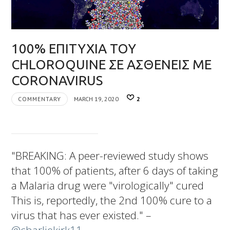
100% ΕΠΙΤΥΧΙΑ ΤΟΥ
CHLOROQUINE ΣΕ ΑΣΘΕΝΕΙΣ ΜΕ
CORONAVIRUS
COMMENTARY
MARCH 19, 2020
2
"BREAKING:
A peer-reviewed study shows
that 100% of patients, after 6 days of taking
a Malaria drug were "virologically" cured
This is, reportedly, the 2nd 100% cure to a
virus that has ever existed." –
@charliekirk11