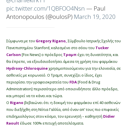
pic.twitter.com/1QBFOO4Nsn
— Paul
Antonopoulos (@oulosP)
March 19, 2020
Σύμφωνα με τον
Gregory Rigano,
Σύμβουλο Ιατρικής Σχολής του
Πανεπιστημίου Stanford, καλεσμένο στο σόου του
Tucker
Carlson
[Fox News] ο πρόεδρος
Τραμπ
έχει τη δυνατότητα, και
θα έπρεπε, να εξουδσιοδοτήσει άμεσα τη χρήση του φαρμάκου
Hydroxy-Chloroquine
χρησιμοποιούμενου για την ελονοσία, σε
ασθενείς με κορωνοϊό. Ο Τραμπ, συνεχίζει ο ίδιος, έχει
περιορίσει την γραφειοκρατεία του
FDA
[Food & Drug
Administration] περισσότερο από οποιονδήποτε άλλο πρόεδρο,
και μπορεί να το κάνει και τώρα.
O
Rigano
βεβαιώνει ότι: η δοκιμή του φαρμάκου επί 40 ασθενών
που διεξήχθη στη Νότια Γαλλία, από έναν απ’ τους πιο επιφανείς
επιδημιολόγους στον κόσμο, τον ερευνητή – καθηγητή
Didier
Raoult
έδωσε 100% επιτυχή αποτελέσματα.