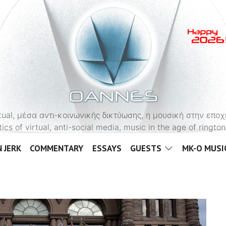
OANNES
virtual, μέσα αντι-κοινωνικής δικτύωσης, η μουσική στην εποχ
tics of virtual, anti-social media, music in the age of ringt
 JERK
COMMENTARY
ESSAYS
GUESTS
MK-O MUSI