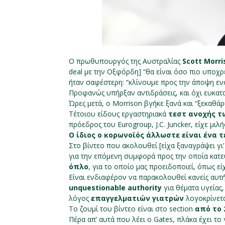
Ο πρωθυπουργός της Αυστραλίας
Scott Morr
deal με την Οξφόρδη] “θα είναι όσο πιο υποχρ
ήταν σαφέστερη: “κλίνουμε προς την άποψη ε
Προφανώς υπήρξαν αντιδράσεις, και όχι ευκατ
Ώρες μετά, ο Morrison βγήκε ξανά και “ξεκαθάρ
Τέτοιου είδους εργαστηριακά
τεστ ανοχής 
πρόεδρος του Eurogroup, J.C. Juncker, είχε μιλήσ
Ο ίδιος ο κορωνοϊός άλλωστε είναι ένα τ
Στο βίντεο που ακολουθεί [είχα ξαναγράψει γι’
για την επόμενη συμφορά προς την οποία κατε
όπλο
, για το οποίο μας προειδοποιεί, όπως εί
Είναι ενδιαφέρον να παρακολουθεί κανείς αυτή 
unquestionable authority
για θέματα υγείας
λόγος
επαγγελματιών γιατρών
λογοκρίνετα
Το ζουμί του βίντεο είναι στο section
από το 
Πέρα απ’ αυτά που λέει ο Gates, πλάκα έχει τ