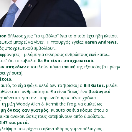
ison
δήλωσε χτες: “το εμβόλιο” [για το οποίο έχει ήδη κλείσει
εωτικό μπορεί να γίνει”. Η Υπουργός Υγείας
Karen Andrews,
νός υποχρεωτικού εμβολίου”…
αφρόνητες – μιλάμε για σκληρούς ανθρώπους εκεί κάτω…
ισε” ότι το εμβόλιο
δε θα είναι υποχρεωτικό.
των υπηκόων
αποτελούν πάγια τακτική της εξουσίας [ο πρώην
ει γι’ αυτά].
έτοιο.
 αυτό, το είχα ψάξει αλλά δεν το ‘βρισκα] ο
Bill Gates,
μιλάει
υθύνεται η ανθρωπότητα. Θα είναι “ίσως” ένα
βιολογικό
χε κάνει και για τον …κορωνοϊό πριν πέντε χρόνια.
τη μίξη Woody Allen & Kermit the Frog, να ομιλεί ως
,
μη όντας καν γιατρός.
Κι αυτό σε ένα κόσμο όπου ο
ι και ανακοινώσεις τους κατεβαίνουν απ΄το διαδίκτυο…
2:47 και μετά.
ο γλείψιμο που ρίχνει ο αβανταδόρος γυμνοσάλιαγκας
…