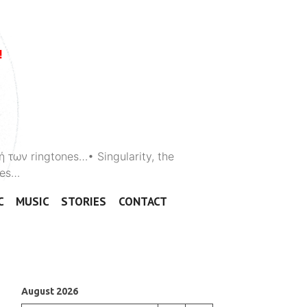
ή των ringtones…• Singularity, the
ones…
C
MUSIC
STORIES
CONTACT
August 2026