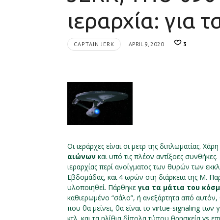
ιεραρχία: για 
CAPTAIN JERK
APRIL 9, 2020
3
Οι ιεράρχες είναι οι μετρ της διπλωματίας. Χάρη
αιώνων
και υπό τις πλέον αντίξοες συνθήκες
ιεραρχίας περί ανοίγματος των θυρών των εκκλ
Εβδομάδας, και 4 ωρών στη διάρκεια της Μ. Παρ
υλοποιηθεί. Πάρθηκε
για τα μάτια του κόσ
καθιερωμένο “σάλο”, ή ανεξάρτητα από αυτόν, 
που θα μείνει, θα είναι το virtue-signaling 
κτλ. και τα ηλίθια δίπολα τύπου θρησκεία vs επ