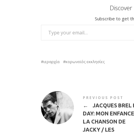
Discove
Subscribe to get th
TYPE YOUR EMAIL…
ιεραρχία
κορωνοϊός εκκλησίες
PREVIOUS POST
←
JACQUES BREL 
DAY: MON ENFANCE
LA CHANSON DE
JACKY / LES