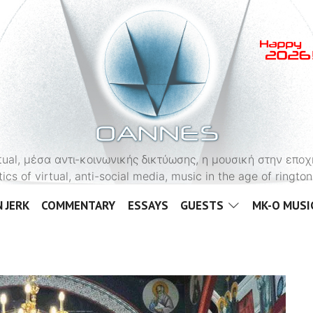
OANNES
virtual, μέσα αντι-κοινωνικής δικτύωσης, η μουσική στην εποχ
tics of virtual, anti-social media, music in the age of ringt
 JERK
COMMENTARY
ESSAYS
GUESTS
MK-O MUSI