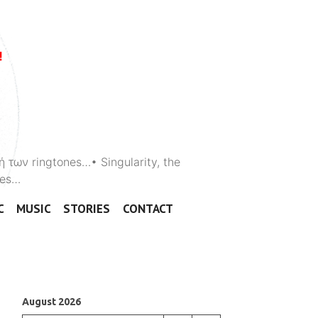
ή των ringtones…• Singularity, the
ones…
C
MUSIC
STORIES
CONTACT
August 2026