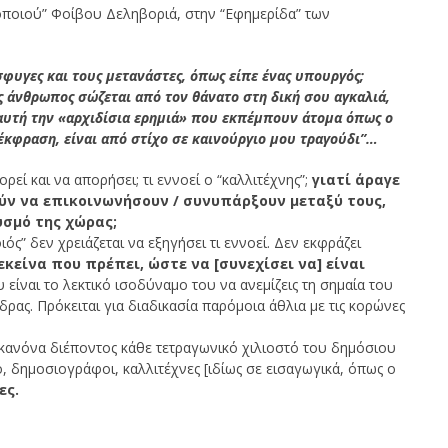
ποιού” Φοίβου Δεληβοριά, στην “Εφημερίδα” των
φυγες και τους μετανάστες, όπως είπε ένας υπουργός;
ας άνθρωπος σώζεται από τον θάνατο στη δική σου αγκαλιά,
 αυτή την «αρχιδίσια ερημιά» που εκπέμπουν άτομα όπως ο
έκφραση, είναι από στίχο σε καινούργιο μου τραγούδι”…
ρεί και να απορήσει; τι εννοεί ο “καλλιτέχνης”;
γιατί άραγε
ν να επικοινωνήσουν / συνυπάρξουν μεταξύ τους,
σμό της χώρας;
ς” δεν χρειάζεται να εξηγήσει τι εννοεί. Δεν εκφράζει
εκείνα που πρέπει, ώστε να [συνεχίσει να] είναι
υ είναι το λεκτικό ισοδύναμο του να ανεμίζεις τη σημαία του
ας. Πρόκειται για διαδικασία παρόμοια άθλια με τις κορώνες
ως κανόνα διέποντος κάθε τετραγωνικό χιλιοστό του δημόσιου
ό, δημοσιογράφοι, καλλιτέχνες [ιδίως σε εισαγωγικά, όπως ο
ες.