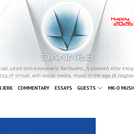
OANNES
virtual, μέσα αντι-κοινωνικής δικτύωσης, η μουσική στην εποχ
tics of virtual, anti-social media, music in the age of ringt
 JERK
COMMENTARY
ESSAYS
GUESTS
MK-O MUSI