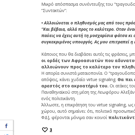
Μικρό απόσπασμα συνέντευξης του “τραγουδο
“Συντακτών”:
• Αλλοιώνεται ο πληθυσμός μας από τους πρόσ
“Και βέβαια, αλλά προς το καλύτερο. Οταν έν
παύεις να έχεις αυτή τη μοσχαρίσια φάτσα κι
συγκεκριμένος υπουργός. Ας μου επιτραπεί η 
Κάποιος που θα διαβάσει αυτές τις φράσεις, μπο
οι ορδές των Αφροασιατών που αδυνατού
αλλοιώνουν προς το καλύτερο τον πληθυ
Η απορία συνιστά ματαιοπονία. Ο “τραγουδοποιό
απόψεις, κάνει χυδαίο virtue signaling.
Θα πει 
αρεστός στο ακροατήριό του.
Οι ατάκες το
Παναθηναϊκού στη μέση της Λεωφόρου Αλεξάνδρ
ενός πολιτικάντη.
Άλλωστε, η επικράτηση του virtue signaling, 
χώρου, αυτό σημαίνει: ότι, πολιτικό προσωπικ
ΦΔ], φέρονται μόνιμα σαν κοινοί
πολιτικάντ
3