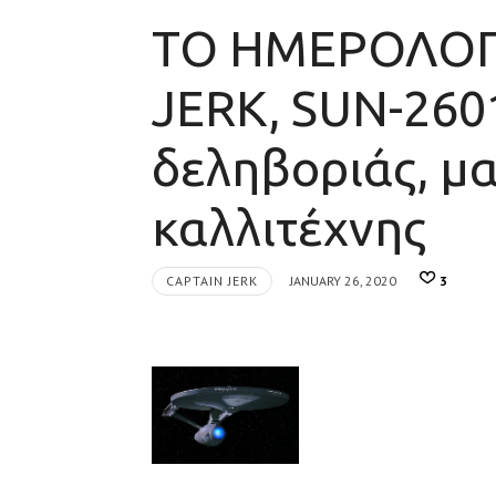
ΤΟ ΗΜΕΡΟΛΟΓ
JERK, SUN-260
δεληβοριάς, μ
καλλιτέχνης
CAPTAIN JERK
JANUARY 26, 2020
3