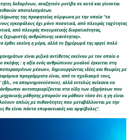
ότητες δεδομένων, αναζητούν μοτίβα σε αυτά και γίνονται
 πιθανών αποτελεσμάτων.
κπλήρωσης της προφητείας σύμφωνα με την οποία “τα
ους εγκεφάλους όχι μόνο ποσοτικά, από πλευράς ταχύτητας
οτικά, από πλευράς πνευματικής διορατικότητας,
ης ξεχωριστής ανθρώπινης ικανότητας».
α έρθει εκείνη η μέρα, αλλά το ξημέρωμά της αργεί πολύ
ανημάτων είναι ριζικά αντίθετος εκείνου με τον οποίο ο
 σκέψης : η αξία ενός ανθρώπινου μυαλού έγκειται στη
 πεπερασμένων μέσων», δημιουργώντας ιδέες και θεωρίες με
 παρόμοια προγράμματα είναι, από το σχεδιασμό τους,
 (βλ., να απομνημονεύσουν), αλλά εντελώς ανίκανα να
ι άνθρωποι αυτοπεριορίζονται στα είδη των εξηγήσεων που
μηχανικής μάθησης μπορούν να μάθουν τόσο ότι η γη είναι
ουλεύουν απλώς με πιθανότητες που μεταβάλλονται με την
υς θα είναι πάντα επιφανειακές και αμφίβολες”.