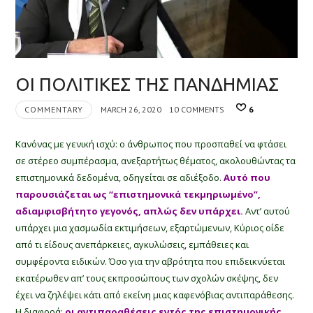
ΟΙ ΠΟΛΙΤΙΚΕΣ ΤΗΣ ΠΑΝΔΗΜΙΑΣ
COMMENTARY
MARCH 26, 2020
10 COMMENTS
6
Κανόνας με γενική ισχύ: ο άνθρωπος που προσπαθεί να φτάσει
σε στέρεο συμπέρασμα, ανεξαρτήτως θέματος, ακολουθώντας τα
επιστημονικά δεδομένα, οδηγείται σε αδιέξοδο.
Αυτό που
παρουσιάζεται ως “επιστημονικά τεκμηριωμένο”,
αδιαμφισβήτητο γεγονός, απλώς δεν υπάρχει.
Αντ’ αυτού
υπάρχει μια χασμωδία εκτιμήσεων, εξαρτώμενων, Κύριος οίδε
από τι είδους ανεπάρκειες, αγκυλώσεις, εμπάθειες και
συμφέροντα ειδικών. Όσο για την αβρότητα που επιδεικνύεται
εκατέρωθεν απ’ τους εκπροσώπους των σχολών σκέψης, δεν
έχει να ζηλέψει κάτι από εκείνη μιας καφενόβιας αντιπαράθεσης.
Η διαφορά:
οι αντιπαραθέσεις εντός της επιστημονικής