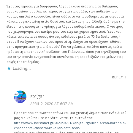
Έχοντας περάσει για διάφορους λόγους ικανό διάστημα σε θαλάμους
νοσοκομείων, σου λέω εκ πείρας ότι για τις ομάδες των ασθενών που
κυρίως απειλεί ο κορονοϊός, είναι αδύνατο να προσδιοριστεί με σιγουριά
κάποια συγκεκριμένη αιτία θανάτου, κατάσταση που άλλαξε άρδην με την
έλευση της πρόσφατης γρίπης για λόγους καθαρά πολιτικούς. Ο γιατρός
που χειρούργησε τον πατέρα μου του είχε πει χαρακτηριστικά: “έτσι και
κάνεις νεκροψία σε όσους άντρες πεθαίνουν μετά τα 70 θα βρείς τους 4
στους 5 να έχουν καρκίνο του προστάτη, ελάχιστοι όμως έχουν πεθάνει
στην πραγματικότητα από αυτόν” Για να γελάσεις και λίγο πάντως κοίτα
πρόσφατη επιστημονική ανάλυση του Γκάρντιαν, όπου για την έξαρση του
ιού στην Ισπανία ενοχοποιείται συγκέντρωση ακροδεξιών στοιχείων στις
αρχές της επιδημίας..
Loading...
REPLY
↓
stcigar
APRIL 2, 2020 AT 6:37 AM
Προς επίρρωση των παραπάνω και μια χτεσινή δημοσίευση ενός δικού
μας ειδικού που δε φοβάται να πει το αυτονόητο:
https://www.larissanet.gr/2020/04/01/kon-gourgoulianis-ston-koronoio-
chreonontai-thanatoi-kai-allon-pathiseon/
Χαίρομαι τουλάχιστον που μέσα στην κορύφωση της παγκόσμιας