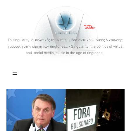
OANNES
To singularity, οι πολιτικές του virtual, μέσα αντι-κοινωνικής δικτύωσης,
η μουσική στην εποχή των ringtones…• Singularity, the politics of virtual,
anti-social media, music in the age of ringtones…