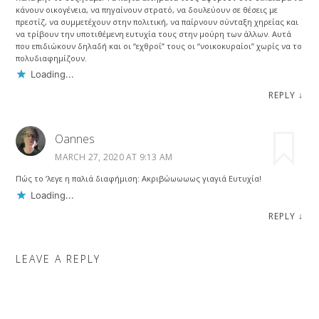
κάνουν οικογένεια, να πηγαίνουν στρατό, να δουλεύουν σε θέσεις με
πρεστίζ, να συμμετέχουν στην πολιτική, να παίρνουν σύνταξη χηρείας και
να τρίβουν την υποτιθέμενη ευτυχία τους στην μούρη των άλλων. Αυτά
που επιδιώκουν δηλαδή και οι “εχθροί” τους οι “νοικοκυραίοι” χωρίς να το
πολυδιαφημίζουν.
Loading...
REPLY
↓
Oannes
MARCH 27, 2020 AT 9:13 AM
Πώς το ‘λεγε η παλιά διαφήμιση: Ακριβώωωωως γιαγιά Ευτυχία!
Loading...
REPLY
↓
LEAVE A REPLY