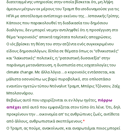
διατεταγμένης υπηρεσίας στην οποία βίσκεται ότι, μη λήψη
άμεσων μέτρων εκ μέρους του Τραμπ θα ισοδυναμούσε για τις
ΗΠΑ με αποτέλεσμα αντίστοιχο εκείνου της …Ισπανικής Γρίπης.
Κάποιος που παρακολουθεί τη διαδικασία του δημόσιου
διαλόγου, δεν μπορεί να μην αντιληφθεί ότι η προσέγγιση στο
θέμα “κορονοϊός” αποκτά ταχύτατα πολιτικές αποχρώσεις.
Ο ιός βρίσκει τη θέση του στην ατζέντα ενός συγκεκριμένου
είδους δημοσιολόγων, δίπλα σε θέματα όπως οι “εθνικιστικές”
και “λαϊκιστικές” πολιτικές, η “ρατσιστική δυσανεξία” στην
παράνομη μετανάστευση, η δυσπιστία στις εσχατολογίες του
climate change. Με άλλα λόγια …ο κορονοϊός εντάσσεται, και
μάλιστα οσονούπω ως βαρύ πυροβολικό, στο οπλοστάσιο
εναντίον ηγετών τύπου Ντόναλντ Τραμπ, Μπόρις Τζόνσον, Ζαΐχ
Μπολσονάρου.
Βεβαίως αυτό που ισχυρίζονται οι εν λόγω ηγέτες,
πόρρω
απέχει
από αυτό που εμφανίζεται στον τύπο ότι λένε. Ότι, δηλ.
προκρίνουν την …οικονομία απ’ τις ανθρώπινες ζωές, αντίθετα
από άλλους, ανθρωπιστικά σκεπτόμενους.
*
Ο Τραμπ, ας πούμε, ανακοίνωσε, και αναρωτιέμαι ποιος μπορεί