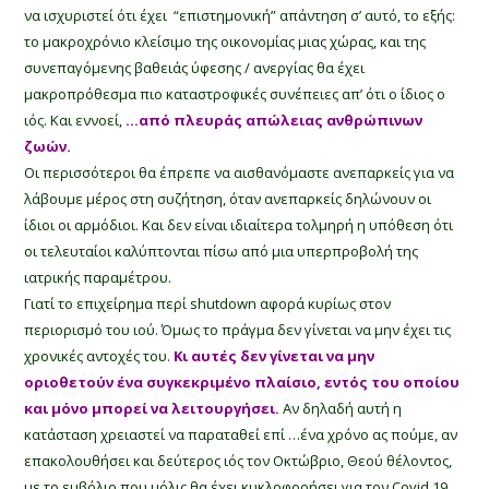
να ισχυριστεί ότι έχει “επιστημονική” απάντηση σ’ αυτό, το εξής:
το μακροχρόνιο κλείσιμο της οικονομίας μιας χώρας, και της
συνεπαγόμενης βαθειάς ύφεσης / ανεργίας θα έχει
μακροπρόθεσμα πιο καταστροφικές συνέπειες απ’ ότι ο ίδιος ο
ιός. Και εννοεί,
…από πλευράς απώλειας ανθρώπινων
ζωών.
Οι περισσότεροι θα έπρεπε να αισθανόμαστε ανεπαρκείς για να
λάβουμε μέρος στη συζήτηση, όταν ανεπαρκείς δηλώνουν οι
ίδιοι οι αρμόδιοι. Και δεν είναι ιδιαίτερα τολμηρή η υπόθεση ότι
οι τελευταίοι καλύπτονται πίσω από μια υπερπροβολή της
ιατρικής παραμέτρου.
Γιατί το επιχείρημα περί shutdown αφορά κυρίως στον
περιορισμό του ιού. Όμως το πράγμα δεν γίνεται να μην έχει τις
χρονικές αντοχές του.
Κι αυτές δεν γίνεται να μην
οριοθετούν ένα συγκεκριμένο πλαίσιο, εντός του οποίου
και μόνο μπορεί να λειτουργήσει.
Αν δηλαδή αυτή η
κατάσταση χρειαστεί να παραταθεί επί …ένα χρόνο ας πούμε, αν
επακολουθήσει και δεύτερος ιός τον Οκτώβριο, Θεού θέλοντος,
με το εμβόλιο που μόλις θα έχει κυκλοφορήσει για τον Covid 19