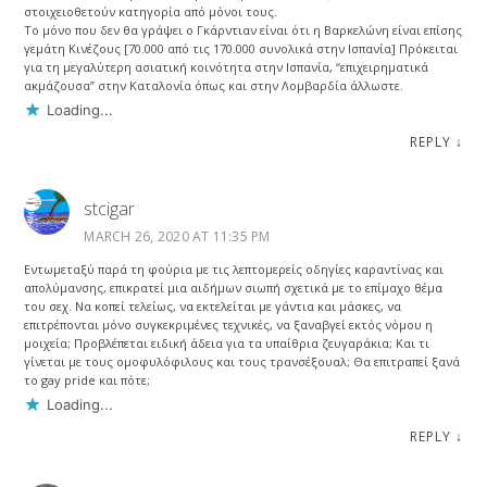
στοιχειοθετούν κατηγορία από μόνοι τους.
Το μόνο που δεν θα γράψει ο Γκάρντιαν είναι ότι η Βαρκελώνη είναι επίσης
γεμάτη Κινέζους [70.000 από τις 170.000 συνολικά στην Ισπανία] Πρόκειται
για τη μεγαλύτερη ασιατική κοινότητα στην Ισπανία, “επιχειρηματικά
ακμάζουσα” στην Καταλονία όπως και στην Λομβαρδία άλλωστε.
Loading...
REPLY
↓
stcigar
MARCH 26, 2020 AT 11:35 PM
Εντωμεταξύ παρά τη φούρια με τις λεπτομερείς οδηγίες καραντίνας και
απολύμανσης, επικρατεί μια αιδήμων σιωπή σχετικά με το επίμαχο θέμα
του σεχ. Να κοπεί τελείως, να εκτελείται με γάντια και μάσκες, να
επιτρέπονται μόνο συγκεκριμένες τεχνικές, να ξαναβγεί εκτός νόμου η
μοιχεία; Προβλέπεται ειδική άδεια για τα υπαίθρια ζευγαράκια; Και τι
γίνεται με τους ομοφυλόφιλους και τους τρανσέξουαλ; Θα επιτραπεί ξανά
το gay pride και πότε;
Loading...
REPLY
↓