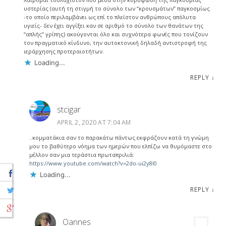
υστερίας (αυτή τη στιγμή το σύνολο των “κρουσμάτων” παγκοσμίως
-το οποίο περιλαμβάνει ως επί το πλείστον ανθρώπους απόλυτα
υγιείς- δεν έχει αγγίξει καν σε αριθμό το σύνολο των θανάτων της
“απλής” γρίπης) ακούγονται όλο και συχνότερα φωνές που τονίζουν
τον πραγματικό κίνδυνο, την αυτοκτονική δηλαδή αντιστροφή της
ιεράρχησης προτεραιοτήτων.
Loading...
REPLY
↓
stcigar
APRIL 2, 2020 AT 7:04 AM
..κομματάκια σαν το παρακάτω πάντως εκφράζουν κατά τη γνώμη
μου το βαθύτερο νόημα των ημερών που ελπίζω να θυμόμαστε στο
μέλλον σαν μια τεράστια πρωταπριλιά:
https://www.youtube.com/watch?v=2do-ui2y8I0
Loading...
REPLY
↓
Oannes