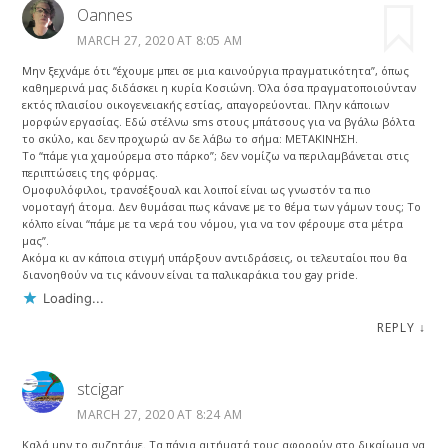
Oannes
MARCH 27, 2020 AT 8:05 AM
Μην ξεχνάμε ότι “έχουμε μπει σε μια καινούργια πραγματικότητα”, όπως
καθημερινά μας διδάσκει η κυρία Κοσιώνη. Όλα όσα πραγματοποιούνταν
εκτός πλαισίου οικογενειακής εστίας, απαγορεύονται. Πλην κάποιων
μορφών εργασίας. Εδώ στέλνω sms στους μπάτσους για να βγάλω βόλτα
το σκύλο, και δεν προχωρώ αν δε λάβω το σήμα: ΜΕΤΑΚΙΝΗΣΗ.
Το “πάμε για χαμούρεμα στο πάρκο”; δεν νομίζω να περιλαμβάνεται στις
περιπτώσεις της φόρμας.
Ομοφυλόφιλοι, τρανσέξουαλ και λοιποί είναι ως γνωστόν τα πιο
νομοταγή άτομα. Δεν θυμάσαι πως κάνανε με το θέμα των γάμων τους; Το
κόλπο είναι “πάμε με τα νερά του νόμου, για να τον φέρουμε στα μέτρα
μας”.
Ακόμα κι αν κάποια στιγμή υπάρξουν αντιδράσεις, οι τελευταίοι που θα
διανοηθούν να τις κάνουν είναι τα παλικαράκια του gay pride.
Loading...
REPLY
↓
stcigar
MARCH 27, 2020 AT 8:24 AM
Καλά μην το συζητάμε. Τα πάγια αιτήματά τους αφορούν στο δικαίωμα να