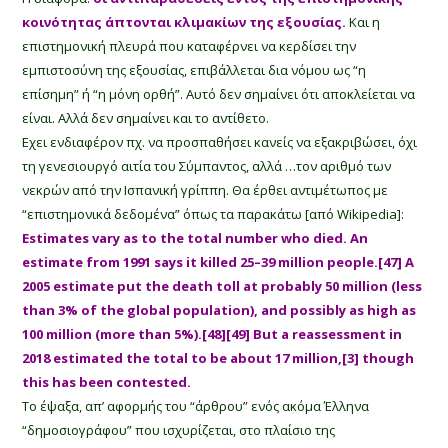
κοινότητας άπτονται κλιμακίων της εξουσίας.
Και η
επιστημονική πλευρά που καταφέρνει να κερδίσει την
εμπιστοσύνη της εξουσίας, επιβάλλεται δια νόμου ως “η
επίσημη” ή “η μόνη ορθή”. Αυτό δεν σημαίνει ότι αποκλείεται να
είναι. Αλλά δεν σημαίνει και το αντίθετο.
Εχει ενδιαφέρον πχ. να προσπαθήσει κανείς να εξακριβώσει, όχι
τη γενεσιουργό αιτία του Σύμπαντος, αλλά …τον αριθμό των
νεκρών από την Ισπανική γρίππη. Θα έρθει αντιμέτωπος με
“επιστημονικά δεδομένα” όπως τα παρακάτω [από Wikipedia]:
Estimates vary as to the total number who died. An
estimate from 1991 says it killed 25–39 million people.[47] A
2005 estimate put the death toll at probably 50 million (less
than 3% of the global population), and possibly as high as
100 million (more than 5%).[48][49] But a reassessment in
2018 estimated the total to be about 17 million,[3] though
this has been contested.
Το έψαξα, απ’ αφορμής του “άρθρου” ενός ακόμα Έλληνα
“δημοσιογράφου” που ισχυρίζεται, στο πλαίσιο της