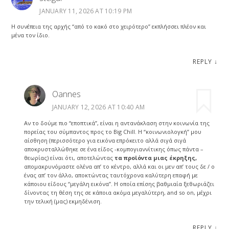
JANUARY 11, 2026 AT 10:19 PM
Η συνέπεια της αρχής “από το κακό στο χειρότερο” εκπλήσσει πλέον και
μένα τον ίδιο.
REPLY
↓
Oannes
JANUARY 12, 2026 AT 10:40 AM
Αν το δούμε πιο “εποπτικά”, είναι η αντανάκλαση στην κοινωνία της
πορείας του σύμπαντος προς το Big Chill. Η “κοινωνιολογκή” μου
αίσθηση (περισσότερο για εικόνα επρόκειτο αλλά σιγά σιγά
αποκρυσταλλώθηκε σε ένα είδος -κομπογιαννίτικης όπως πάντα –
θεωρίας) είναι ότι, αποτελώντας
τα προϊόντα μιας έκρηξης,
απομακρυνόμαστε ολένα απ’ το κέντρο, αλλά και οι μεν απ’ τους δε / ο
ένας απ’ τον άλλο, αποκτώντας ταυτόχρονα καλύτερη επαφή με
κάποιου είδους “μεγάλη εικόνα”. Η οποία επίσης βαθμιαία ξεθωριάζει
δίνοντας τη θέση της σε κάποια ακόμα μεγαλύτερη, and so on, μέχρι
την τελική (μας) εκμηδένιση.
REPLY
↓