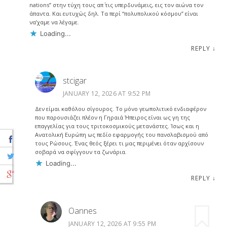
nations” στην τύχη τους απ΄ τις υπερδυνάμεις, εις τον αιώνα τον
άπαντα. Και ευτυχώς δηλ. Τα περί “πολυπολικού κόσμου” είναι
να’χαμε να λέγαμε.
Loading...
REPLY
↓
stcigar
JANUARY 12, 2026 AT 9:52 PM
Δεν είμαι καθόλου σίγουρος. Το μόνο γεωπολιτικό ενδιαφέρον
που παρουσιάζει πλέον η Γηραιά Ήπειρος είναι ως γη της
επαγγελίας για τους τριτοκοσμικούς μετανάστες. Ίσως και η
Ανατολική Ευρώπη ως πεδίο εφαρμογής του πανσλαβισμού από
τους Ρώσους. Ένας θεός ξέρει τι μας περιμένει όταν αρχίσουν
σοβαρά να σφίγγουν τα ζωνάρια.
Loading...
REPLY
↓
Oannes
JANUARY 12, 2026 AT 9:55 PM