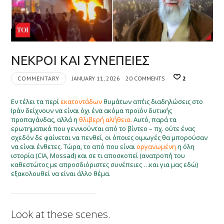
ΝΕΚΡΟΙ ΚΑΙ ΣΥΝΕΠΕΙΕΣ
COMMENTARY
JANUARY 11, 2026
20 COMMENTS
2
Εν τέλει τα περί
εκατοντάδων
θυμάτων απ΄τις διαδηλώσεις στο
Ιράν δείχνουν να είναι όχι ένα ακόμα προϊόν δυτικής
προπαγάνδας, αλλά η
θλιβερή αλήθεια.
Αυτό, παρά τα
ερωτηματικά που γεννιούνται από το βίντεο – πχ. ούτε ένας
σχεδόν δε φαίνεται να πενθεί, οι όποιες οιμωγές θα μπορούσαν
να είναι ένθετες
.
Τώρα, το από που είναι
οργανωμένη
η όλη
ιστορία (CIA, Mossad) και σε τι αποσκοπεί (ανατροπή του
καθεστώτος με απροσδιόριστες συνέπειες
…και για μας εδώ)
εξακολουθεί να είναι άλλο θέμα.
Look at these scenes.