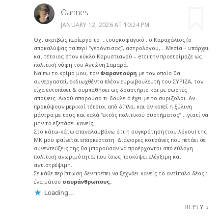
Oannes
JANUARY 12, 2026 AT 10:24 PM
Όχι ακριβώς περίεργο το …τουρκοφαγικό : ο Καραχάλιος (ο
αποκαλύψας τα περί “γερόντισας”, αστρολόγου, …Μεσία – υπάρχει
και τέτοιος στον κύκλο Καρυστιανού – etc) την προετοίμαζε ως
πολιτική νύφη του Αντώνη Σαμαρά.
Να πω το κρίμα μου, τον
Φαραντούρη
με τον οποίο θα
συνεργαστεί, εκδιωχθέντα πλέον ευρωβουλευτή του ΣΥΡΙΖΑ, τον
είχα εντοπίσει & συμπαθήσει ως δραστήριο και με σωστές
απόψεις. Αφού απορούσα τι δουλειά έχει με το συριζολόι. Αν
προκύψουν μερικοί τέτοιοι από δίπλα, και αν κοπεί η ξύλινη
μάντρα με τους και καλά “εκτός πολιτικού συστήματος” …γιατί να
μην το εξετάσει κανείς;
Στο κάτω-κάτω επαναλαμβάνω ότι η συγκρότηση (του λόγου) της
ΜΚ μου φαίνεται επαρκέστατη. Διάφορες κοτσάνες που πετάει σε
συνεντεύξεις της θα μπορούσαν να προέρχονται από εύλογη
πολιτική ανωριμότητα, που ίσως προκύψει ελέγξιμη και
αντιστρέψιμη.
Σε κάθε περίπτωση δεν πρέπει να ξεχνάει κανείς το αντίπαλο δέος :
ένα μάτσο
σαυράνθρωπους.
Loading...
REPLY
↓