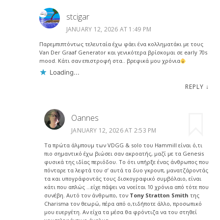
stcigar
JANUARY 12, 2026 AT 1:49 PM
Παρεμπιπτόντως τελευταία έχω φάει ένα κολληματάκι με τους
Van Der Graaf Generator και γενικότερα βρίσκομαι σε early 70s
mood. Κάτι σαν επιστροφή στα.. βρεφικά μου χρόνια
Loading...
REPLY
↓
Oannes
JANUARY 12, 2026 AT 2:53 PM
Τα πρώτα άλμπουμ των VDGG & solo του Hammill είναι ό,τι
πιο σημαντικό έχω βιώσει σαν ακροατής, μαζί με τα Genesis
φυσικά της ιδίας περιόδου. Το ότι υπήρξε ένας άνθρωπος που
πόνταρε τα λεφτά του σ’ αυτά τα δυο γκρουπ, μανατζάροντάς
τα και υπογράφοντάς τους δισκογραφικό συμβόλαιο, είναι
κάτι που απλώς …είχε πάψει να νοείται 10 χρόνια από τότε που
συνέβη. Αυτό τον άνθρωπο, τον
Tony Stratton Smith
της
Charisma τον θεωρώ, πέρα από ο,τιδήποτε άλλο, προσωπικό
μου ευεργέτη. Αν είχα τα μέσα θα φρόντιζα να του στηθεί