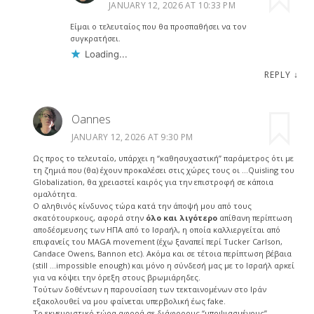
JANUARY 12, 2026 AT 10:33 PM
Είμαι ο τελευταίος που θα προσπαθήσει να τον
συγκρατήσει.
Loading...
REPLY
↓
Oannes
JANUARY 12, 2026 AT 9:30 PM
Ως προς το τελευταίο, υπάρχει η “καθησυχαστική” παράμετρος ότι με
τη ζημιά που (θα) έχουν προκαλέσει στις χώρες τους οι …Quisling του
Globalization, θα χρειαστεί καιρός για την επιστροφή σε κάποια
ομαλότητα.
Ο αληθινός κίνδυνος τώρα κατά την άποψή μου από τους
σκατότουρκους, αφορά στην
όλο και λιγότερο
απίθανη περίπτωση
αποδέσμευσης των ΗΠΑ από το Ισραήλ, η οποία καλλιεργείται από
επιφανείς του MAGA movement (έχω ξαναπεί περί Tucker Carlson,
Candace Owens, Bannon etc). Ακόμα και σε τέτοια περίπτωση βέβαια
(still …impossible enough) και μόνο η σύνδεσή μας με το Ισραήλ αρκεί
για να κόψει την όρεξη στους βρωμιάρηδες.
Τούτων δοθέντων η παρουσίαση των τεκταινομένων στο Ιράν
εξακολουθεί να μου φαίνεται υπερβολική έως fake.
Το εκνευριστικό τώρα αφορά σε διάφορους “υποψιασμένους”