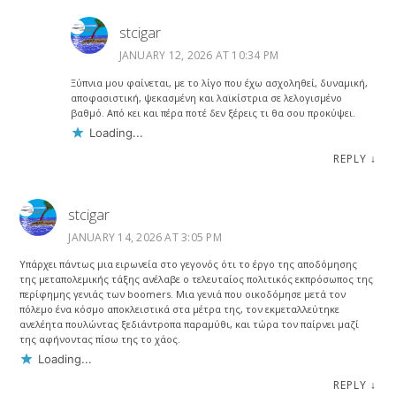
stcigar
JANUARY 12, 2026 AT 10:34 PM
Ξύπνια μου φαίνεται, με το λίγο που έχω ασχοληθεί, δυναμική,
αποφασιστική, ψεκασμένη και λαϊκίστρια σε λελογισμένο
βαθμό. Από κει και πέρα ποτέ δεν ξέρεις τι θα σου προκύψει.
Loading...
REPLY
↓
stcigar
JANUARY 14, 2026 AT 3:05 PM
Υπάρχει πάντως μια ειρωνεία στο γεγονός ότι το έργο της αποδόμησης
της μεταπολεμικής τάξης ανέλαβε ο τελευταίος πολιτικός εκπρόσωπος της
περίφημης γενιάς των boomers. Μια γενιά που οικοδόμησε μετά τον
πόλεμο ένα κόσμο αποκλειστικά στα μέτρα της, τον εκμεταλλεύτηκε
ανελέητα πουλώντας ξεδιάντροπα παραμύθι, και τώρα τον παίρνει μαζί
της αφήνοντας πίσω της το χάος.
Loading...
REPLY
↓