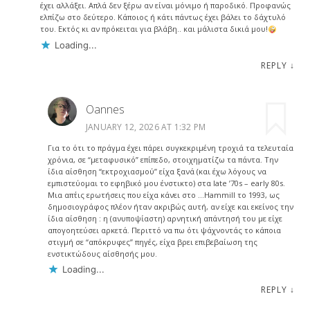
έχει αλλάξει. Απλά δεν ξέρω αν είναι μόνιμο ή παροδικό. Προφανώς
ελπίζω στο δεύτερο. Κάποιος ή κάτι πάντως έχει βάλει το δάχτυλό
του. Εκτός κι αν πρόκειται για βλάβη.. και μάλιστα δικιά μου!
Loading...
REPLY
↓
Oannes
JANUARY 12, 2026 AT 1:32 PM
Για το ότι το πράγμα έχει πάρει συγκεκριμένη τροχιά τα τελευταία
χρόνια, σε “μεταφυσικό” επίπεδο, στοιχηματίζω τα πάντα. Την
ίδια αίσθηση “εκτροχιασμού” είχα ξανά (και έχω λόγους να
εμπιστεύομαι το εφηβικό μου ένστικτο) στα late ’70s – early 80s.
Μια απ΄τις ερωτήσεις που είχα κάνει στο …Hammill το 1993, ως
δημοσιογράφος πλέον ήταν ακριβώς αυτή, αν είχε και εκείνος την
ίδια αίσθηση : η (ανυποψίαστη) αρνητική απάντησή του με είχε
απογοητεύσει αρκετά. Περιττό να πω ότι ψάχνοντάς το κάποια
στιγμή σε “απόκρυφες” πηγές, είχα βρει επιβεβαίωση της
ενστικτώδους αίσθησής μου.
Loading...
REPLY
↓