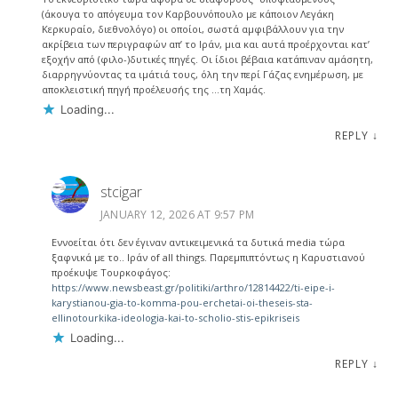
(άκουγα το απόγευμα τον Καρβουνόπουλο με κάποιον Λεγάκη
Κερκυραίο, διεθνολόγο) οι οποίοι, σωστά αμφιβάλλουν για την
ακρίβεια των περιγραφών απ’ το Ιράν, μια και αυτά προέρχονται κατ’
εξοχήν από (φιλο-)δυτικές πηγές. Οι ίδιοι βέβαια κατάπιναν αμάσητη,
διαρρηγνύοντας τα ιμάτιά τους, όλη την περί Γάζας ενημέρωση, με
αποκλειστική πηγή προέλευσής της …τη Χαμάς.
Loading...
REPLY
↓
stcigar
JANUARY 12, 2026 AT 9:57 PM
Εννοείται ότι δεν έγιναν αντικειμενικά τα δυτικά media τώρα
ξαφνικά με το.. Ιράν of all things. Παρεμπιπτόντως η Καρυστιανού
προέκυψε Τουρκοφάγος:
https://www.newsbeast.gr/politiki/arthro/12814422/ti-eipe-i-
karystianou-gia-to-komma-pou-erchetai-oi-theseis-sta-
ellinotourkika-ideologia-kai-to-scholio-stis-epikriseis
Loading...
REPLY
↓