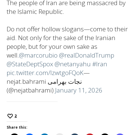
The people of Iran are being massacred by
the Islamic Republic.
Do not offer hollow slogans—come to their
aid. Not only for the sake of the Iranian
people, but for your own sake as
well.
@marcorubio
@realDonaldTrump
@StateDeptSpox
@netanyahu
#Iran
pic.twitter.com/lzwtgoFQoK
—
nejat.bahrami نجات بهرامی
(@nejatbahrami)
January 11, 2026
2
Share this: