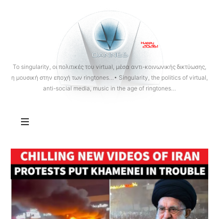
OANNES
To singularity, οι πολιτικές του virtual, μέσα αντι-κοινωνικής δικτύωσης,
η μουσική στην εποχή των ringtones…• Singularity, the politics of virtual,
anti-social media, music in the age of ringtones…