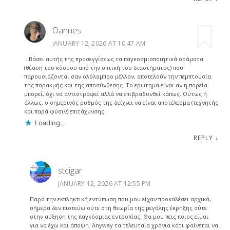
Oannes
JANUARY 12, 2026 AT 10:47 AM
…Βάσει αυτής της προσεγγίσεως τα παγκοσμιοπoιητικά οράματα
(θέαση του κόσμου από την οπτική του διαστήματος) που
παρουσιάζονται σαν ολόλαμπρο μέλλον, αποτελούν την πεμπτουσία
της παρακμής και της αποσύνθεσης. Το ερώτημα είναι αν η πορεία
μπορεί, όχι να αντιστραφεί αλλά να επιβραδυνθεί κάπως. Ούτως ή
άλλως, ο σημερινός ρυθμός της δείχνει να είναι αποτέλεσμα (τεχνητής
και παρά φύσιν) επιτάχυνσης.
Loading...
REPLY
↓
stcigar
JANUARY 12, 2026 AT 12:55 PM
Παρά την εκπληκτική εντύπωση που μου είχαν προκαλέσει αρχικά,
σήμερα δεν πιστεύω ούτε στη θεωρία της μεγάλης έκρηξης ούτε
στην αύξηση της παγκόσμιας εντροπίας. Θα μου πεις ποιος είμαι
για να έχω και άποψη. Anyway τα τελευταία χρόνια κάτι φαίνεται να