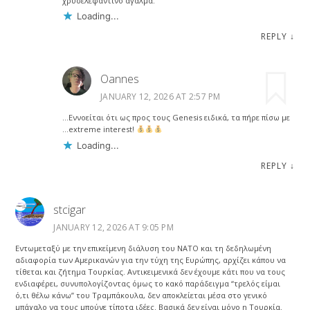
χρυσελεφάντινο άγαλμα.
Loading...
REPLY
↓
Oannes
JANUARY 12, 2026 AT 2:57 PM
…Εννοείται ότι ως προς τους Genesis ειδικά, τα πήρε πίσω με
…extreme interest!
Loading...
REPLY
↓
stcigar
JANUARY 12, 2026 AT 9:05 PM
Εντωμεταξύ με την επικείμενη διάλυση του ΝΑΤΟ και τη δεδηλωμένη
αδιαφορία των Αμερικανών για την τύχη της Ευρώπης, αρχίζει κάπου να
τίθεται και ζήτημα Τουρκίας. Αντικειμενικά δεν έχουμε κάτι που να τους
ενδιαφέρει, συνυπολογίζοντας όμως το κακό παράδειγμα “τρελός είμαι
ό,τι θέλω κάνω” του Τραμπάκουλα, δεν αποκλείεται μέσα στο γενικό
μπάχαλο να τους μπούνε τίποτα ιδέες. Βασικά δεν είναι μόνο η Τουρκία.