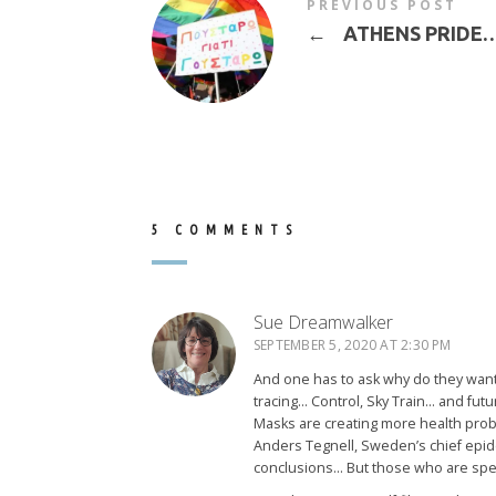
PREVIOUS POST
←
ATHENS PRIDE
5 COMMENTS
Sue Dreamwalker
SEPTEMBER 5, 2020 AT 2:30 PM
And one has to ask why do they want 
tracing… Control, Sky Train… and futu
Masks are creating more health prob
Anders Tegnell, Sweden’s chief epidemi
conclusions… But those who are spea