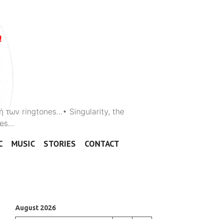
ή των ringtones…• Singularity, the
ones…
C
MUSIC
STORIES
CONTACT
August 2026