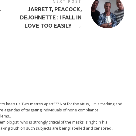
NEXT POST
…
JARRETT, PEACOCK,
DEJOHNETTE : I FALL IN
LOVE TOO EASILY
→
to keep us Two metres apart??? Not for the virus,… it is tracking and
re agendas of targeting individuals of none compliance..
lems..
ologist, who is strongly critical of the masks is right in his
king truth on such subjects are being labelled and censored..