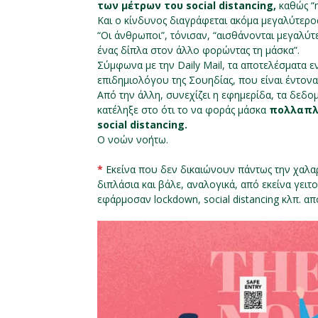
των μέτρων του social distancing,
καθώς “
Και ο κίνδυνος διαγράφεται ακόμα μεγαλύτερ
“Οι άνθρωποι”, τόνισαν, “αισθάνονται μεγαλύτ
ένας δίπλα στον άλλο φορώντας τη μάσκα”.
Σύμφωνα με την Daily Mail, τα αποτελέσματα 
επιδημιολόγου της Σουηδίας, που είναι έντονα
Από την άλλη, συνεχίζει η εφημερίδα, τα δεδομ
κατέληξε στο ότι το να φοράς μάσκα
πολλαπλ
social distancing.
Ο νοών νοήτω.
*
Εκείνα που δεν δικαιώνουν πάντως την χαλα
διπλάσια και βάλε, αναλογικά, από εκείνα γε
εφάρμοσαν lockdown, social distancing κλπ. α