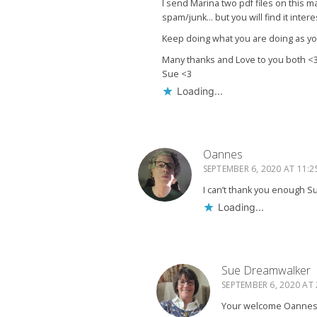
I send Marina two pdf files on this m
spam/junk… but you will find it inter
Keep doing what you are doing as y
Many thanks and Love to you both <
Sue <3
Loading...
Oannes
SEPTEMBER 6, 2020 AT 11:2
I can’t thank you enough Su
Loading...
Sue Dreamwalker
SEPTEMBER 6, 2020 AT 
Your welcome Oanne