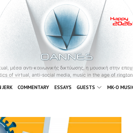
OANNES
virtual, μέσα αντι-κοινωνικής δικτύωσης, η μουσική στην εποχ
tics of virtual, anti-social media, music in the age of ringt
 JERK
COMMENTARY
ESSAYS
GUESTS
MK-O MUSI