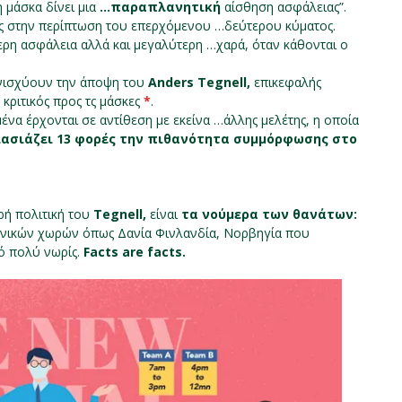
η μάσκα δίνει μια
…παραπλανητική
αίσθηση ασφάλειας”.
ος στην περίπτωση του επερχόμενου …δεύτερου κύματος.
ερη ασφάλεια αλλά και μεγαλύτερη …χαρά, όταν κάθονται ο
ενισχύουν την άποψη του
Anders Tegnell,
επικεφαλής
 κριτικός προς τς μάσκες
*
.
ένα έρχονται σε αντίθεση με εκείνα …άλλης μελέτης, η οποία
ασιάζει 13 φορές την πιθανότητα συμμόρφωσης στο
ρή πολιτική του
Tegnell,
είναι
τα νούμερα των θανάτων:
ιτονικών χωρών όπως Δανία Φινλανδία, Νορβηγία που
πό πολύ νωρίς.
Facts are facts.