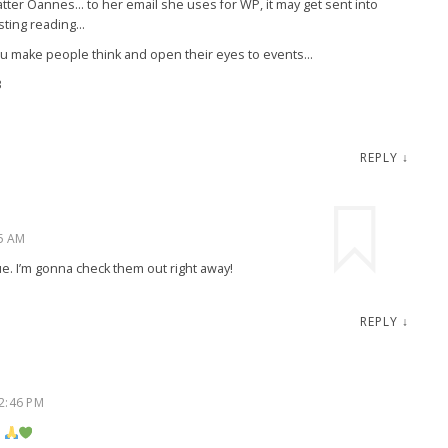
atter Oannes… to her email she uses for WP, it may get sent into
esting reading…
ou make people think and open their eyes to events…
3
REPLY
↓
5 AM
e. I’m gonna check them out right away!
REPLY
↓
2:46 PM
s