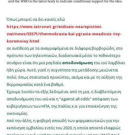
Όπως μπορεί να δει κανείς εδώ
https://www.iatronet.gr/eidiseis-nea/epistimi-
zwi/news/55571/thermokrasia-kai-ygrasia-meadosis-toy-
korwnoioy.html
σε αντίθεση με τα αναγραφόμενα σε διάφορα βορβορώδη, στο
πρότυπο των τηλεοπτικών, διαδικτυακά μέσα: το πιθανότερο
σενάριο είναι ότι μια ραγδαία
αποδυνάμωση
του ιού λαμβάνει
ήδη χώρα. Αυτό, γιατί η συχνότητα της μετάδοσης μειώνεται
πολύ, όπως στατιστικά προκύπτει, ακόμα και με τη αύξηση της
θερμοκρασίας κατά ένα βαθμό.
Έχουμε λοιπόν τα εξής δεδομένα: από τη μια, η διαβλεπόμενη
αποδυνάμωση του ιού και η “against all odds” απόφαση των
κυβερνήσεων των ΗΠΑ, της Ιταλίας κ.α. για επανεκίνηση της
οικονομίας.
Από την άλλη, η φοβερή σπουδή των φαρμακευτικών για την
εκπόνηση εμβολίου εντός του 2020, η οποία αποκτά ελαφρώς