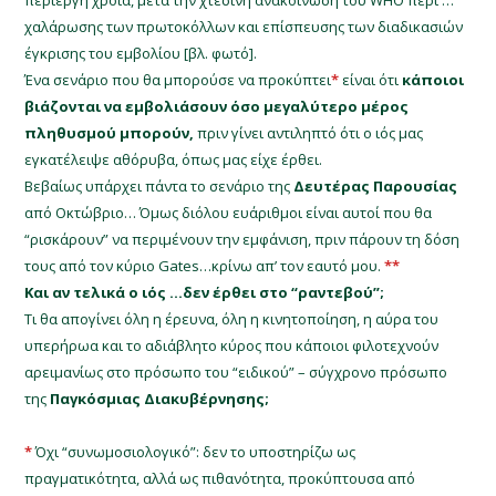
περίεργη χροιά, μετά την
χτεσινή
ανακοίνωση του WHO περί …
χαλάρωσης των πρωτοκόλλων και επίσπευσης των διαδικασιών
έγκρισης του εμβολίου [βλ. φωτό].
Ένα σενάριο που θα μπορούσε να προκύπτει
*
είναι ότι
κάποιοι
βιάζονται να εμβολιάσουν όσο μεγαλύτερο μέρος
πληθυσμού μπορούν,
πριν γίνει αντιληπτό ότι ο ιός μας
εγκατέλειψε αθόρυβα, όπως μας είχε έρθει.
Βεβαίως υπάρχει πάντα το σενάριο της
Δευτέρας Παρουσίας
από Οκτώβριο… Όμως διόλου ευάριθμοι είναι αυτοί που θα
“ρισκάρουν” να περιμένουν την εμφάνιση, πριν πάρουν τη δόση
τους από τον κύριο Gates…κρίνω απ’ τον εαυτό μου.
**
Και αν τελικά ο ιός …δεν έρθει στο “ραντεβού”;
Τι θα απογίνει όλη η έρευνα, όλη η κινητοποίηση, η αύρα του
υπερήρωα και το αδιάβλητο κύρος που κάποιοι φιλοτεχνούν
αρειμανίως στο πρόσωπο του “ειδικού” – σύγχρονο πρόσωπο
της
Παγκόσμιας Διακυβέρνησης;
*
Όχι “συνωμοσιολογικό”: δεν το υποστηρίζω ως
πραγματικότητα, αλλά ως πιθανότητα, προκύπτουσα από