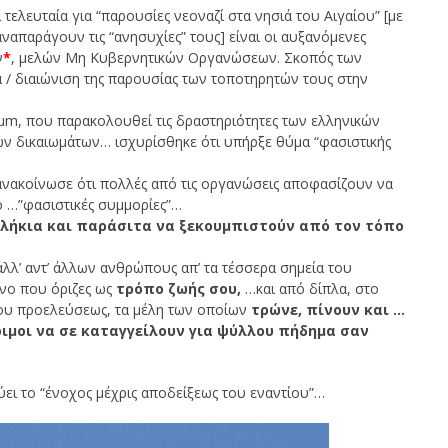
τελευταία για “παρουσίες νεοναζί στα νησιά του Αιγαίου” [με
ναπαράγουν τις “ανησυχίες” τους] είναι οι αυξανόμενες
ν
*
, μελών Μη Κυβερνητικών Οργανώσεων. Σκοπός των
 / διαιώνιση της παρουσίας των τοποτηρητών τους στην
m, που παρακολουθεί τις δραστηριότητες των ελληνικών
ων δικαιωμάτων… ισχυρίσθηκε ότι υπήρξε θύμα “φασιστικής
ανακοίνωσε ότι πολλές από τις οργανώσεις αποφασίζουν να
ό …”φασιστικές συμμορίες”…
ουλήκια και παράσιτα να ξεκουμπιστούν από τον τόπο
άλλ’ αντ’ άλλων ανθρώπους απ’ τα τέσσερα σημεία του
ίνο που όριζες ως
τρόπο ζωής σου,
…και από δίπλα, στο
του προελεύσεως, τα μέλη των οποίων
τρώνε, πίνουν και …
οιμοι να σε καταγγείλουν για ψύλλου πήδημα σαν
σχύει το “ένοχος μέχρις αποδείξεως του εναντίου”…