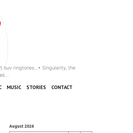
ή των ringtones…• Singularity, the
ones…
C
MUSIC
STORIES
CONTACT
August 2026