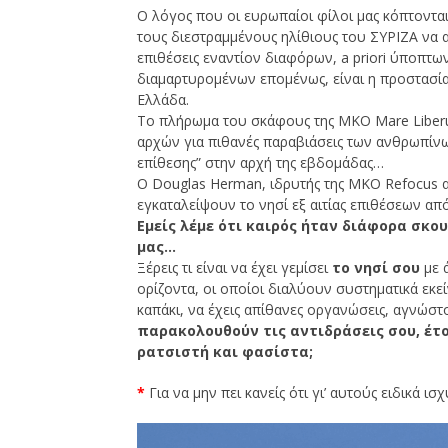
Ο λόγος που οι ευρωπαίοι φίλοι μας κόπτονται 
τους διεστραμμένους ηλίθιους του ΣΥΡΙΖΑ να α
επιθέσεις εναντίον διαφόρων, a priori ύποπτω
διαμαρτυρομένων επομένως, είναι η προστασία
Ελλάδα.
Το πλήρωμα του σκάφους της ΜΚΟ Mare Liberu
αρχών για πιθανές παραβιάσεις των ανθρωπίν
επίθεσης” στην αρχή της εβδομάδας…
Ο Douglas Herman, ιδρυτής της ΜΚΟ Refocus 
εγκαταλείψουν το νησί εξ αιτίας επιθέσεων απ
Εμείς λέμε ότι καιρός ήταν διάφορα σκ
μας…
Ξέρεις τι είναι να έχει γεμίσει
το νησί σου
με 
ορίζοντα, οι οποίοι διαλύουν συστηματικά εκε
καπάκι, να έχεις απίθανες οργανώσεις, αγνώσ
παρακολουθούν τις αντιδράσεις σου, έτ
ρατσιστή και φασίστα;
*
Για να μην πει κανείς ότι γι’ αυτούς ειδικά ι