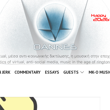
OANNES
virtual, μέσα αντι-κοινωνικής δικτύωσης, η μουσική στην εποχ
tics of virtual, anti-social media, music in the age of ringt
 JERK
COMMENTARY
ESSAYS
GUESTS
MK-O MUSI