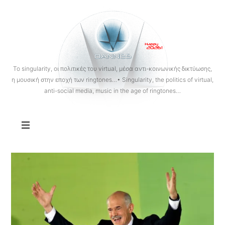
OANNES
To singularity, οι πολιτικές του virtual, μέσα αντι-κοινωνικής δικτύωσης,
η μουσική στην εποχή των ringtones…• Singularity, the politics of virtual,
anti-social media, music in the age of ringtones…