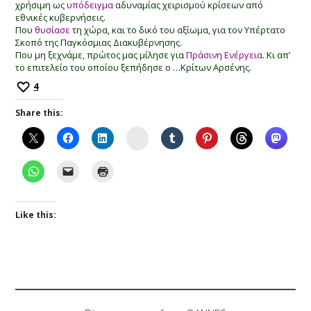
χρήσιμη ως
υπόδειγμα
αδυναμίας χειρισμού κρίσεων από
εθνικές κυβερνήσεις.
Που
θυσίασε
τη χώρα, και το δικό του αξίωμα, για τον Υπέρτατο
Σκοπό της Παγκόσμιας Διακυβέρνησης.
Που μη ξεχνάμε, πρώτος μας μίλησε για
Πράσινη Ενέργεια
. Κι απ’
το επιτελείο του οποίου ξεπήδησε ο …Κρίτων Αρσένης.
4
Share this:
Instagram
Like this: