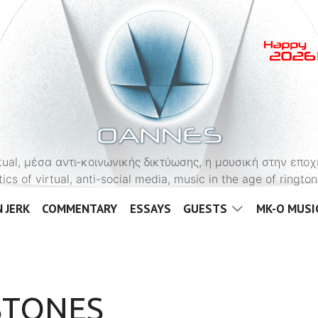
OANNES
virtual, μέσα αντι-κοινωνικής δικτύωσης, η μουσική στην εποχ
tics of virtual, anti-social media, music in the age of ringt
 JERK
COMMENTARY
ESSAYS
GUESTS
MK-O MUSI
STONES