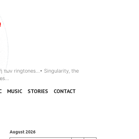
ή των ringtones…• Singularity, the
ones…
C
MUSIC
STORIES
CONTACT
August 2026