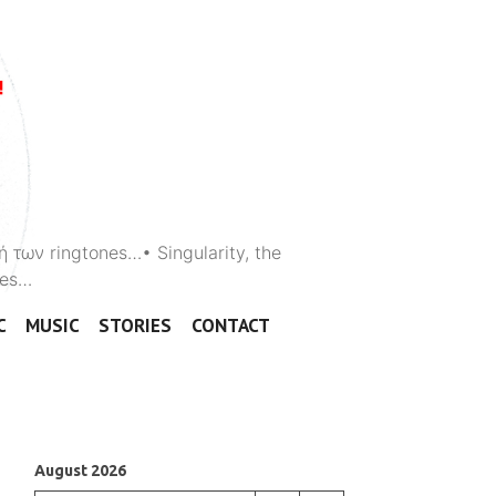
ή των ringtones…• Singularity, the
ones…
C
MUSIC
STORIES
CONTACT
August 2026