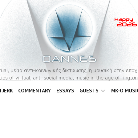
OANNES
virtual, μέσα αντι-κοινωνικής δικτύωσης, η μουσική στην εποχ
tics of virtual, anti-social media, music in the age of ringt
 JERK
COMMENTARY
ESSAYS
GUESTS
MK-O MUSI