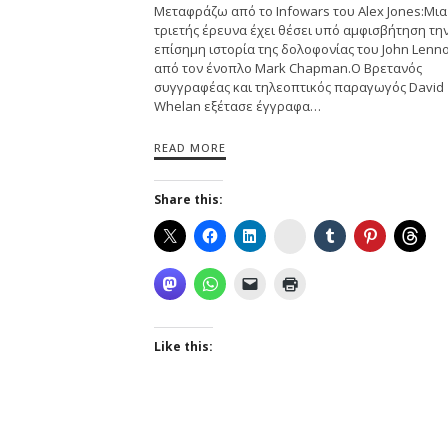
Μεταφράζω από το Infowars του Alex Jones:Μια
τριετής έρευνα έχει θέσει υπό αμφισβήτηση τη
επίσημη ιστορία της δολοφονίας του John Lenno
από τον ένοπλο Mark Chapman.Ο Βρετανός
συγγραφέας και τηλεοπτικός παραγωγός David
Whelan εξέτασε έγγραφα…
READ MORE
Share this:
Instagram
Like this: