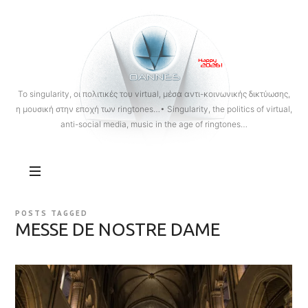
OANNES
To singularity, οι πολιτικές του virtual, μέσα αντι-κοινωνικής δικτύωσης,
η μουσική στην εποχή των ringtones…• Singularity, the politics of virtual,
anti-social media, music in the age of ringtones…
POSTS TAGGED
MESSE DE NOSTRE DAME