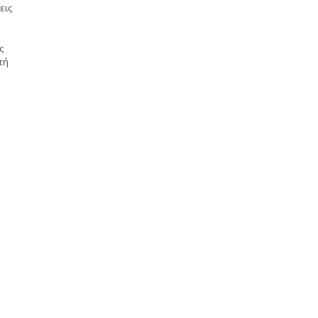
εις
ς
τή