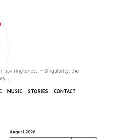
ή των ringtones…• Singularity, the
ones…
C
MUSIC
STORIES
CONTACT
August 2026