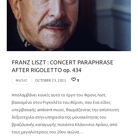
FRANZ LISZT : CONCERT PARAPHRASE
AFTER RIGOLETTO op. 434
MUSIC
OCTOBER 23, 2021
3
Απολαμβάνει κανείς αυτό τo έργο του Φρανς Λιστ,
βασισμένο στον Ριγκολέτο του Βέρντι, σαν ένα είδος
υπερβατικής ambient music, θαυμάζοντας την απίστευτη
δεξιοτεχνία-στην-υπηρεσία-της-μουσικότητας του
βραζιλιανής καταγωγής πιανίστα Κλάουντιο Αράου, από
τους μεγαλύτερους του 20ου αιώνα….