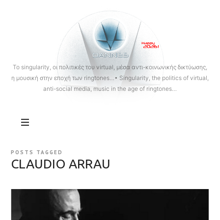
OANNES
To singularity, οι πολιτικές του virtual, μέσα αντι-κοινωνικής δικτύωσης,
η μουσική στην εποχή των ringtones…• Singularity, the politics of virtual,
anti-social media, music in the age of ringtones…
POSTS TAGGED
CLAUDIO ARRAU