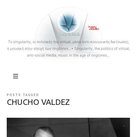
OANNES
To singularity, οι πολιτικές του virtual, μέσα αντι-κοινωνικής δικτύωσης,
η μουσική στην εποχή των ringtones…• Singularity, the politics of virtual,
anti-social media, music in the age of ringtones…
POSTS TAGGED
CHUCHO VALDEZ