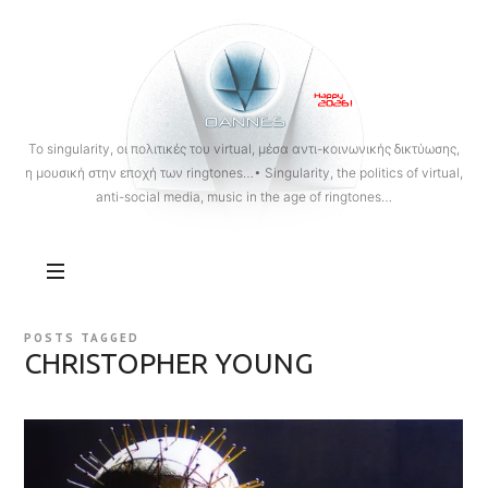
OANNES
To singularity, οι πολιτικές του virtual, μέσα αντι-κοινωνικής δικτύωσης,
η μουσική στην εποχή των ringtones…• Singularity, the politics of virtual,
anti-social media, music in the age of ringtones…
POSTS TAGGED
CHRISTOPHER YOUNG