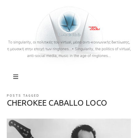
OANNES
To singularity, οι πολιτικές του virtual, μέσα αντι-κοινωνικής δικτύωσης,
η μουσική στην εποχή των ringtones…• Singularity, the politics of virtual,
anti-social media, music in the age of ringtones…
POSTS TAGGED
CHEROKEE CABALLO LOCO