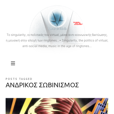
OANNES
To singularity, οι πολιτικές του virtual, μέσα αντι-κοινωνικής δικτύωσης,
η μουσική στην εποχή των ringtones…• Singularity, the politics of virtual,
anti-social media, music in the age of ringtones…
POSTS TAGGED
ΑΝΔΡΙΚΟΣ ΣΩΒΙΝΙΣΜΟΣ